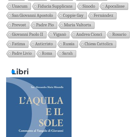
Unacum
Fiducia Supplicans
Sinodo
Apocalisse
San Giovanni Apostolo
Coppie Gay
Fernández
Prevost
Padre Pio
Maria Valtorta
Giovanni Paolo II
Viganò
Andrea Cionci
Rosario
Fatima
Anticristo
Russia
Chiesa Cattolica
Padre Livio
Roma
Sarah
Libri