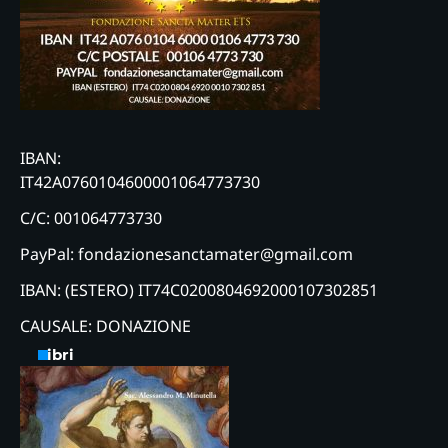
IBAN:
IT42A0760104600001064773730
C/C: 001064773730
PayPal: fondazionesanctamater@gmail.com
IBAN: (ESTERO) IT74C0200804692000107302851
CAUSALE: DONAZIONE
Libri