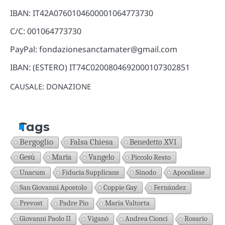
IBAN: IT42A0760104600001064773730
C/C: 001064773730
PayPal: fondazionesanctamater@gmail.com
IBAN: (ESTERO) IT74C0200804692000107302851
CAUSALE: DONAZIONE
Tags
Bergoglio
Falsa Chiesa
Benedetto XVI
Gesù
Maria
Vangelo
Piccolo Resto
Unacum
Fiducia Supplicans
Sinodo
Apocalisse
San Giovanni Apostolo
Coppie Gay
Fernández
Prevost
Padre Pio
Maria Valtorta
Giovanni Paolo II
Viganò
Andrea Cionci
Rosario