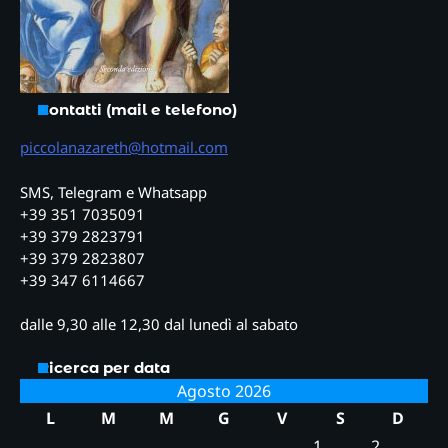
Contatti (mail e telefono)
piccolanazareth@hotmail.com
SMS, Telegram e Whatsapp
+39 351 7035091
+39 379 2823791
+39 379 2823807
+39 347 6114667
dalle 9,30 alle 12,30 dal lunedì al sabato
Ricerca per data
Agosto 2026
L
M
M
G
V
S
D
1
2