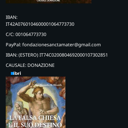
IBAN:
IT42A0760104600001064773730
C/C: 001064773730
PayPal: fondazionesanctamater@gmail.com
IBAN: (ESTERO) IT74C0200804692000107302851
CAUSALE: DONAZIONE
Libri