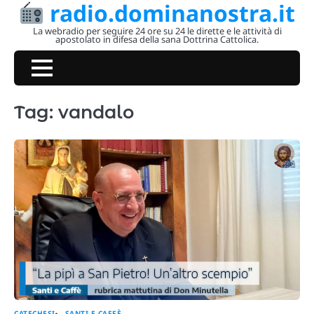
radio.dominanostra.it
Skip
to
La webradio per seguire 24 ore su 24 le dirette e le attività di
apostolato in difesa della sana Dottrina Cattolica.
content
Tag:
vandalo
CATECHESI
SANTI E CAFFÈ