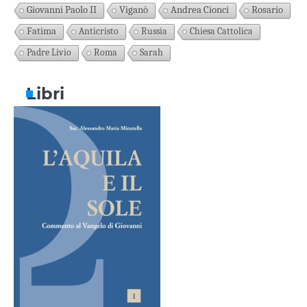
Giovanni Paolo II
Viganò
Andrea Cionci
Rosario
Fatima
Anticristo
Russia
Chiesa Cattolica
Padre Livio
Roma
Sarah
Libri