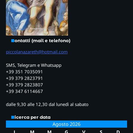
Contatti (mail e telefono)
piccolanazareth@hotmail.com
SMS, Telegram e Whatsapp
+39 351 7035091
+39 379 2823791
+39 379 2823807
+39 347 6114667
dalle 9,30 alle 12,30 dal lunedì al sabato
Ricerca per data
Agosto 2026
L
M
M
G
V
S
D