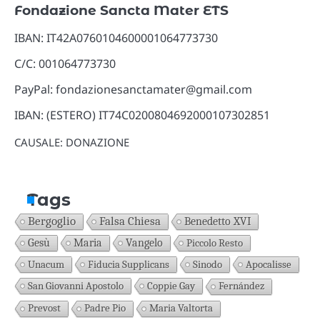
Fondazione Sancta Mater ETS
IBAN: IT42A0760104600001064773730
C/C: 001064773730
PayPal: fondazionesanctamater@gmail.com
IBAN: (ESTERO) IT74C0200804692000107302851
CAUSALE: DONAZIONE
Tags
Bergoglio
Falsa Chiesa
Benedetto XVI
Gesù
Maria
Vangelo
Piccolo Resto
Unacum
Fiducia Supplicans
Sinodo
Apocalisse
San Giovanni Apostolo
Coppie Gay
Fernández
Prevost
Padre Pio
Maria Valtorta