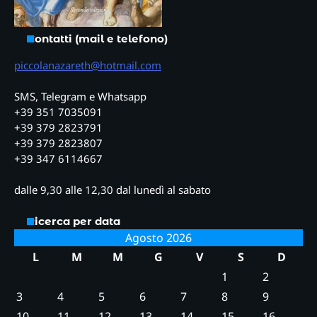
Contatti (mail e telefono)
piccolanazareth@hotmail.com
SMS, Telegram e Whatsapp
+39 351 7035091
+39 379 2823791
+39 379 2823807
+39 347 6114667
dalle 9,30 alle 12,30 dal lunedì al sabato
Ricerca per data
Agosto 2026
L
M
M
G
V
S
D
1
2
3
4
5
6
7
8
9
10
11
12
13
14
15
16