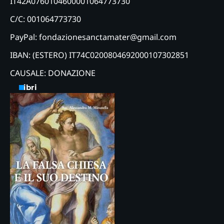
IT42A0760104600001064773730
C/C: 001064773730
PayPal: fondazionesanctamater@gmail.com
IBAN: (ESTERO) IT74C0200804692000107302851
CAUSALE: DONAZIONE
Libri