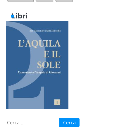
Libri
Ricerca
per: