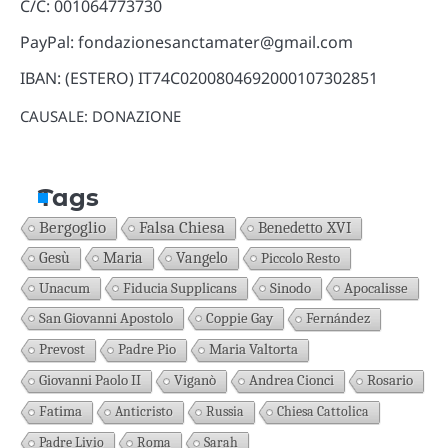
C/C: 001064773730
PayPal: fondazionesanctamater@gmail.com
IBAN: (ESTERO) IT74C0200804692000107302851
CAUSALE: DONAZIONE
Tags
Bergoglio
Falsa Chiesa
Benedetto XVI
Gesù
Maria
Vangelo
Piccolo Resto
Unacum
Fiducia Supplicans
Sinodo
Apocalisse
San Giovanni Apostolo
Coppie Gay
Fernández
Prevost
Padre Pio
Maria Valtorta
Giovanni Paolo II
Viganò
Andrea Cionci
Rosario
Fatima
Anticristo
Russia
Chiesa Cattolica
Padre Livio
Roma
Sarah