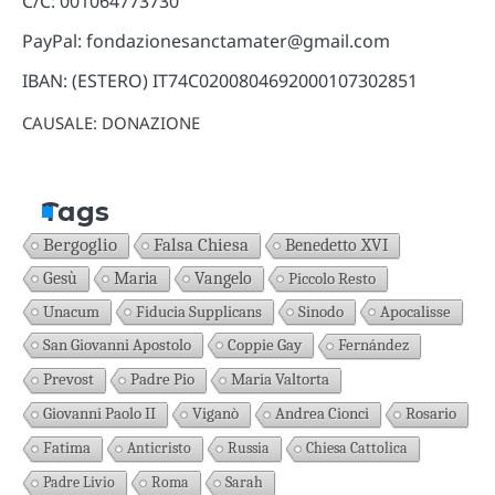
C/C: 001064773730
PayPal: fondazionesanctamater@gmail.com
IBAN: (ESTERO) IT74C0200804692000107302851
CAUSALE: DONAZIONE
Tags
Bergoglio
Falsa Chiesa
Benedetto XVI
Gesù
Maria
Vangelo
Piccolo Resto
Unacum
Fiducia Supplicans
Sinodo
Apocalisse
San Giovanni Apostolo
Coppie Gay
Fernández
Prevost
Padre Pio
Maria Valtorta
Giovanni Paolo II
Viganò
Andrea Cionci
Rosario
Fatima
Anticristo
Russia
Chiesa Cattolica
Padre Livio
Roma
Sarah