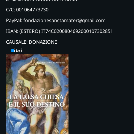
C/C: 001064773730
PayPal: fondazionesanctamater@gmail.com
IBAN: (ESTERO) IT74C0200804692000107302851
CAUSALE: DONAZIONE
Libri