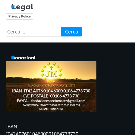
Legal
Privacy Policy
Ricerca
per:
Donazioni
IBAN:
IT42A0760104600001064773730