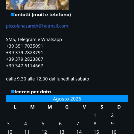
Contatti (mail e telefono)
piccolanazareth@hotmail.com
SMS, Telegram e Whatsapp
+39 351 7035091
+39 379 2823791
+39 379 2823807
+39 347 6114667
dalle 9,30 alle 12,30 dal lunedì al sabato
Ricerca per data
Agosto 2026
L
M
M
G
V
S
D
1
2
3
4
5
6
7
8
9
10
11
12
13
14
15
16