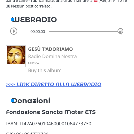
Santi e caffè – rubrica mattutina di don Minutella
(+39) 349 410 16
38 Nessun post correlato.
WEBRADIO
00:00:00
GESÙ T'ADORIAMO
Radio Domina Nostra
MUSICA
Buy this album
>>> LINK DIRETTO ALLA WEBRADIO
Donazioni
Fondazione Sancta Mater ETS
IBAN: IT42A0760104600001064773730