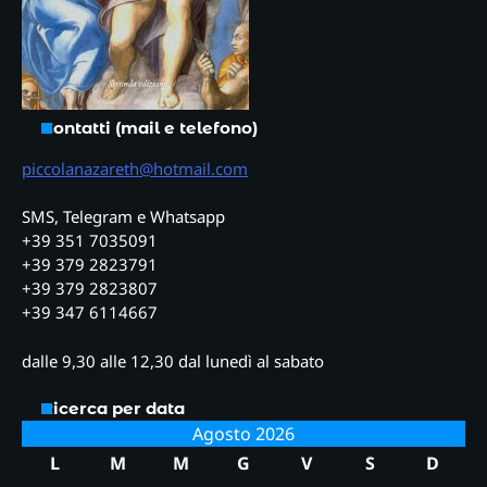
Contatti (mail e telefono)
piccolanazareth@hotmail.com
SMS, Telegram e Whatsapp
+39 351 7035091
+39 379 2823791
+39 379 2823807
+39 347 6114667
dalle 9,30 alle 12,30 dal lunedì al sabato
Ricerca per data
Agosto 2026
L
M
M
G
V
S
D