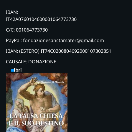
IBAN:
IT42A0760104600001064773730
C/C: 001064773730
PayPal: fondazionesanctamater@gmail.com
IBAN: (ESTERO) IT74C0200804692000107302851
CAUSALE: DONAZIONE
Libri