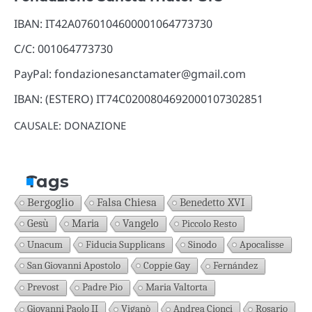
IBAN: IT42A0760104600001064773730
C/C: 001064773730
PayPal: fondazionesanctamater@gmail.com
IBAN: (ESTERO) IT74C0200804692000107302851
CAUSALE: DONAZIONE
Tags
Bergoglio
Falsa Chiesa
Benedetto XVI
Gesù
Maria
Vangelo
Piccolo Resto
Unacum
Fiducia Supplicans
Sinodo
Apocalisse
San Giovanni Apostolo
Coppie Gay
Fernández
Prevost
Padre Pio
Maria Valtorta
Giovanni Paolo II
Viganò
Andrea Cionci
Rosario