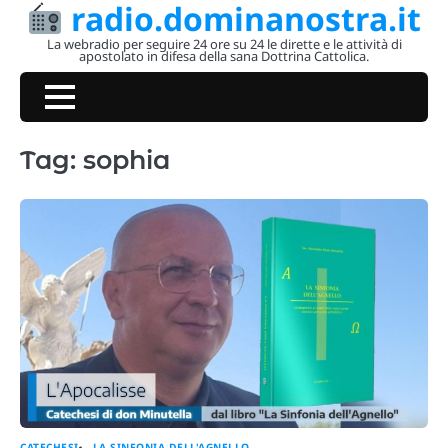
radio.dominanostra.it
Skip
to
La webradio per seguire 24 ore su 24 le dirette e le attività di
apostolato in difesa della sana Dottrina Cattolica.
content
Tag:
sophia
CATECHESI
LA SINFONIA DELL'AGNELLO