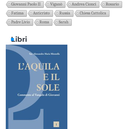
Giovanni Paolo II
Viganò
Andrea Cionci
Rosario
Fatima
Anticristo
Russia
Chiesa Cattolica
Padre Livio
Roma
Sarah
Libri