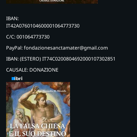
IBAN:
IT42A0760104600001064773730
C/C: 001064773730
PayPal: fondazionesanctamater@gmail.com
IBAN: (ESTERO) IT74C0200804692000107302851
CAUSALE: DONAZIONE
Libri