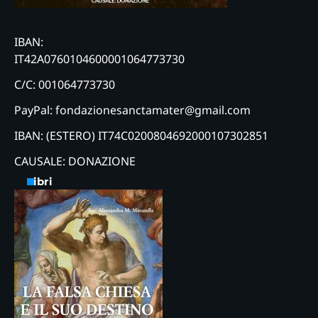
IBAN:
IT42A0760104600001064773730
C/C: 001064773730
PayPal: fondazionesanctamater@gmail.com
IBAN: (ESTERO) IT74C0200804692000107302851
CAUSALE: DONAZIONE
Libri