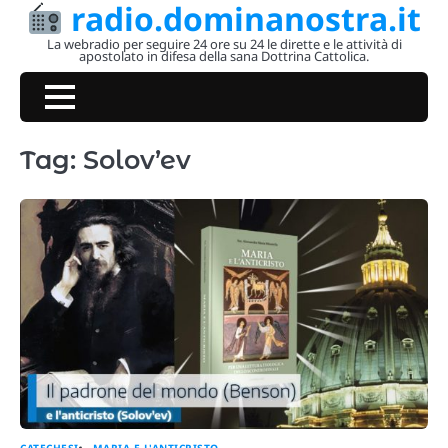
radio.dominanostra.it
Skip
to
La webradio per seguire 24 ore su 24 le dirette e le attività di
apostolato in difesa della sana Dottrina Cattolica.
content
Tag:
Solov’ev
CATECHESI
MARIA E L'ANTICRISTO