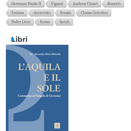
Giovanni Paolo II
Viganò
Andrea Cionci
Rosario
Fatima
Anticristo
Russia
Chiesa Cattolica
Padre Livio
Roma
Sarah
Libri