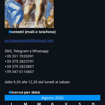
Contatti (mail e telefono)
piccolanazareth@hotmail.com
SMS, Telegram e Whatsapp
+39 351 7035091
+39 379 2823791
+39 379 2823807
+39 347 6114667
dalle 9,30 alle 12,30 dal lunedì al sabato
Ricerca per data
Agosto 2026
L
M
M
G
V
S
D