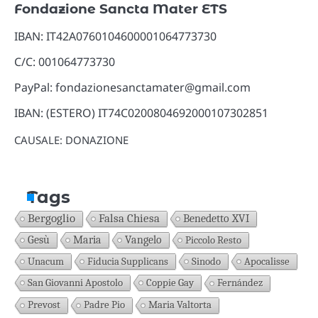
Fondazione Sancta Mater ETS
IBAN: IT42A0760104600001064773730
C/C: 001064773730
PayPal: fondazionesanctamater@gmail.com
IBAN: (ESTERO) IT74C0200804692000107302851
CAUSALE: DONAZIONE
Tags
Bergoglio
Falsa Chiesa
Benedetto XVI
Gesù
Maria
Vangelo
Piccolo Resto
Unacum
Fiducia Supplicans
Sinodo
Apocalisse
San Giovanni Apostolo
Coppie Gay
Fernández
Prevost
Padre Pio
Maria Valtorta