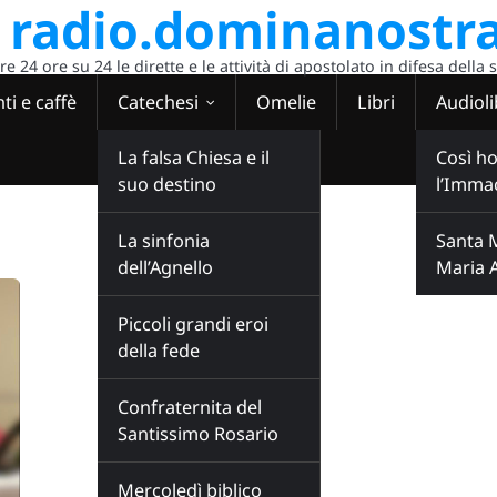
radio.dominanostra
 24 ore su 24 le dirette e le attività di apostolato in difesa della 
ti e caffè
Catechesi
Omelie
Libri
Audioli
La falsa Chiesa e il
Così ho
suo destino
l’Imma
La sinfonia
Santa 
dell’Agnello
Maria 
Piccoli grandi eroi
della fede
Confraternita del
Santissimo Rosario
Mercoledì biblico