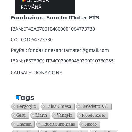
ÎN LIMBA
Donazioni
ROMÂNĂ
Fondazione Sancta Mater ETS
IBAN: IT42A0760104600001064773730
C/C: 001064773730
PayPal: fondazionesanctamater@gmail.com
IBAN: (ESTERO) IT74C0200804692000107302851
CAUSALE: DONAZIONE
Tags
Bergoglio
Falsa Chiesa
Benedetto XVI
Gesù
Maria
Vangelo
Piccolo Resto
Unacum
Fiducia Supplicans
Sinodo