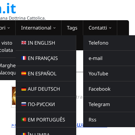
.it
sana Dottrina Cattolica.
bri
International
Tags
Contatti
 visto
IN ENGLISH
Telefono
colata
EN FRANÇAIS
e-mail
WEBRADIO
Margherita
00:00:00
Alacoque
EN ESPAÑOL
YouTube
AUF DEUTSCH
Facebook
CUORE DI CRISTO
Radio Domina Nostra
ПО-РУССКИ
Telegram
MUSICA
Buy this album
EM PORTUGUÊS
Rss
>>> LINK DIRETTO ALLA WEBRADIO