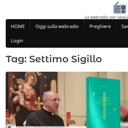
Skip
to
content
La webradio per seguire
HOME
Oggi sulla webradio
Preghiere
San
Login
Tag:
Settimo Sigillo