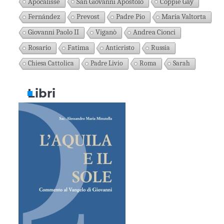
Apocalisse
San Giovanni Apostolo
Coppie Gay
Fernández
Prevost
Padre Pio
Maria Valtorta
Giovanni Paolo II
Viganò
Andrea Cionci
Rosario
Fatima
Anticristo
Russia
Chiesa Cattolica
Padre Livio
Roma
Sarah
Libri