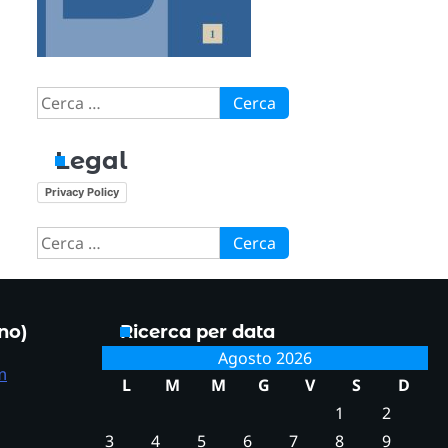
Ricerca
per:
Legal
Privacy Policy
Ricerca
per:
ono)
Ricerca per data
Agosto 2026
m
L
M
M
G
V
S
D
1
2
3
4
5
6
7
8
9