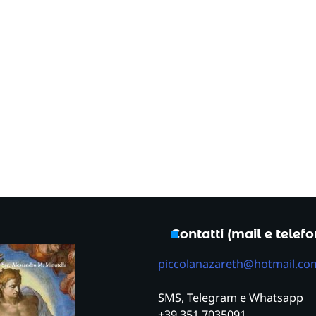
Contatti (mail e telef
piccolanazareth@hotmail.co
SMS, Telegram e Whatsapp
+39 351 7035091