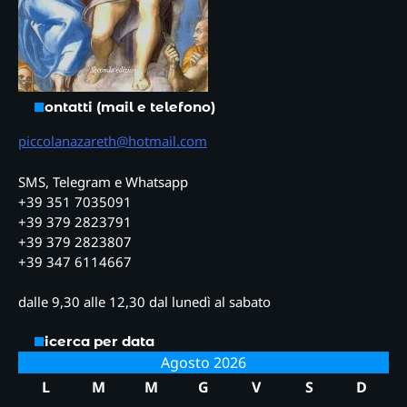
Contatti (mail e telefono)
piccolanazareth@hotmail.com
SMS, Telegram e Whatsapp
+39 351 7035091
+39 379 2823791
+39 379 2823807
+39 347 6114667
dalle 9,30 alle 12,30 dal lunedì al sabato
Ricerca per data
Agosto 2026
L
M
M
G
V
S
D