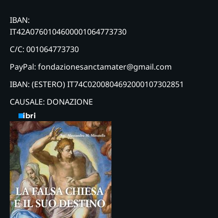
IBAN:
IT42A0760104600001064773730
C/C: 001064773730
PayPal: fondazionesanctamater@gmail.com
IBAN: (ESTERO) IT74C0200804692000107302851
CAUSALE: DONAZIONE
Libri