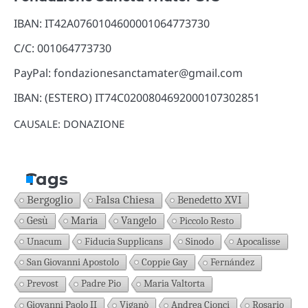
IBAN: IT42A0760104600001064773730
C/C: 001064773730
PayPal: fondazionesanctamater@gmail.com
IBAN: (ESTERO) IT74C0200804692000107302851
CAUSALE: DONAZIONE
Tags
Bergoglio
Falsa Chiesa
Benedetto XVI
Gesù
Maria
Vangelo
Piccolo Resto
Unacum
Fiducia Supplicans
Sinodo
Apocalisse
San Giovanni Apostolo
Coppie Gay
Fernández
Prevost
Padre Pio
Maria Valtorta
Giovanni Paolo II
Viganò
Andrea Cionci
Rosario