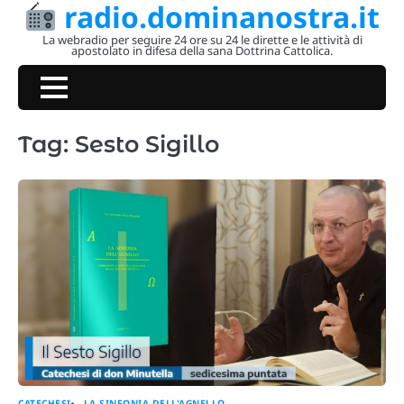
radio.dominanostra.it
Skip
to
La webradio per seguire 24 ore su 24 le dirette e le attività di
apostolato in difesa della sana Dottrina Cattolica.
content
Tag:
Sesto Sigillo
CATECHESI
LA SINFONIA DELL'AGNELLO