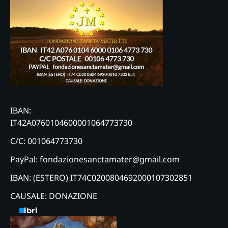
IBAN:
IT42A0760104600001064773730
C/C: 001064773730
PayPal: fondazionesanctamater@gmail.com
IBAN: (ESTERO) IT74C0200804692000107302851
CAUSALE: DONAZIONE
Libri