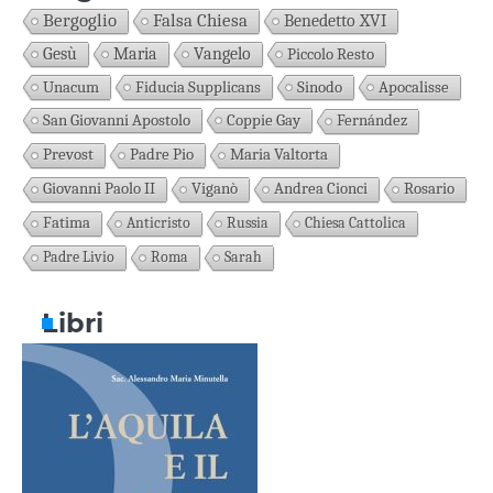
Bergoglio
Falsa Chiesa
Benedetto XVI
Gesù
Maria
Vangelo
Piccolo Resto
Unacum
Fiducia Supplicans
Sinodo
Apocalisse
San Giovanni Apostolo
Coppie Gay
Fernández
Prevost
Padre Pio
Maria Valtorta
Giovanni Paolo II
Viganò
Andrea Cionci
Rosario
Fatima
Anticristo
Russia
Chiesa Cattolica
Padre Livio
Roma
Sarah
Libri