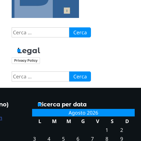
Ricerca
per:
Legal
Privacy Policy
Ricerca
per:
ono)
Ricerca per data
Agosto 2026
m
L
M
M
G
V
S
D
1
2
3
4
5
6
7
8
9