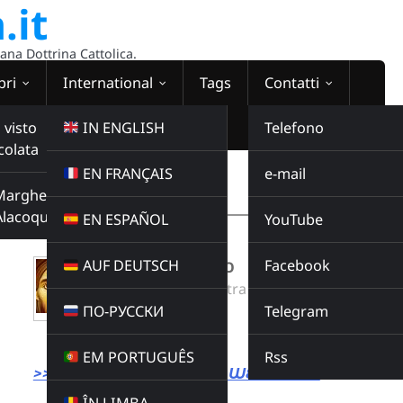
.it
sana Dottrina Cattolica.
bri
International
Tags
Contatti
 visto
IN ENGLISH
Telefono
colata
EN FRANÇAIS
e-mail
WEBRADIO
Margherita
00:00:00
Alacoque
EN ESPAÑOL
YouTube
AUF DEUTSCH
Facebook
GESÙ T'ADORIAMO
Radio Domina Nostra
ПО-РУССКИ
Telegram
MUSICA
Buy this album
EM PORTUGUÊS
Rss
>>> LINK DIRETTO ALLA WEBRADIO