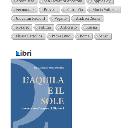
Apocalisse
San Giovanni Apostolo
Coppie Gay
Fernández
Prevost
Padre Pio
Maria Valtorta
Giovanni Paolo II
Viganò
Andrea Cionci
Rosario
Fatima
Anticristo
Russia
Chiesa Cattolica
Padre Livio
Roma
Sarah
Libri