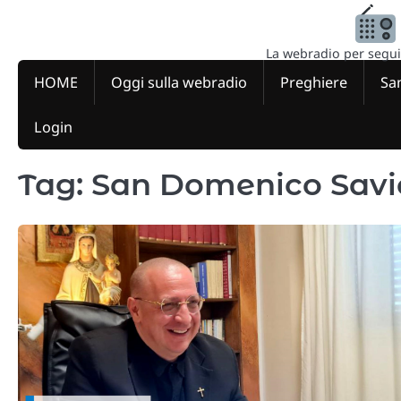
Skip
to
content
La webradio per seguire
HOME
Oggi sulla webradio
Preghiere
San
Login
Tag:
San Domenico Savi