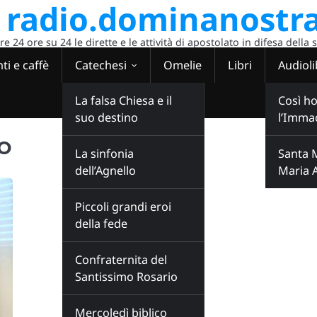
radio.dominanostra
 24 ore su 24 le dirette e le attività di apostolato in difesa della 
ti e caffè
Catechesi
Omelie
Libri
Audioli
La falsa Chiesa e il
Così ho
suo destino
l’Imma
o
La sinfonia
Santa 
dell’Agnello
Maria 
Piccoli grandi eroi
della fede
Confraternita del
Santissimo Rosario
Mercoledì biblico