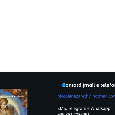
Contatti (mail e telef
piccolanazareth@hotmail.co
SMS, Telegram e Whatsapp
+39 351 7035091