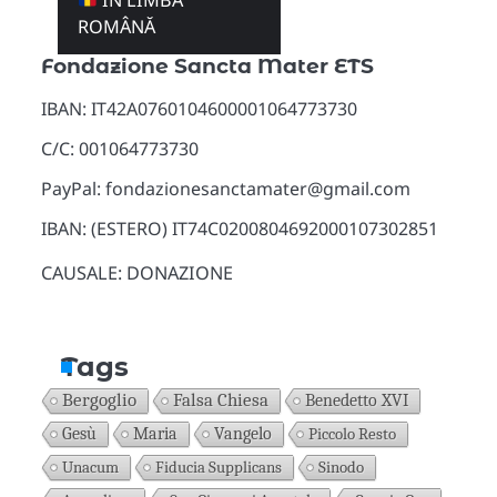
ÎN LIMBA
Donazioni
ROMÂNĂ
Fondazione Sancta Mater ETS
IBAN: IT42A0760104600001064773730
C/C: 001064773730
PayPal: fondazionesanctamater@gmail.com
IBAN: (ESTERO) IT74C0200804692000107302851
CAUSALE: DONAZIONE
Tags
Bergoglio
Falsa Chiesa
Benedetto XVI
Gesù
Maria
Vangelo
Piccolo Resto
Unacum
Fiducia Supplicans
Sinodo