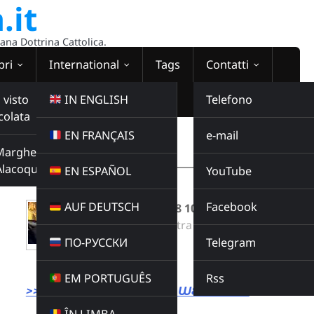
.it
sana Dottrina Cattolica.
bri
International
Tags
Contatti
 visto
IN ENGLISH
Telefono
colata
EN FRANÇAIS
e-mail
WEBRADIO
Margherita
00:00:00
Alacoque
EN ESPAÑOL
YouTube
AUF DEUTSCH
Facebook
Santi e caffè del 28 10 25
Radio Domina Nostra
ПО-РУССКИ
Telegram
SANTI E CAFFE
Buy this album
EM PORTUGUÊS
Rss
>>> LINK DIRETTO ALLA WEBRADIO