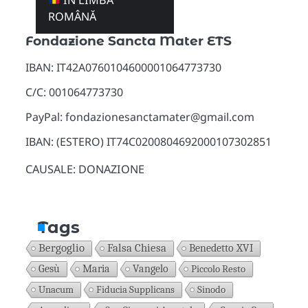
ÎN LIMBA
Donazioni
ROMÂNĂ
Fondazione Sancta Mater ETS
IBAN: IT42A0760104600001064773730
C/C: 001064773730
PayPal: fondazionesanctamater@gmail.com
IBAN: (ESTERO) IT74C0200804692000107302851
CAUSALE: DONAZIONE
Tags
Bergoglio
Falsa Chiesa
Benedetto XVI
Gesù
Maria
Vangelo
Piccolo Resto
Unacum
Fiducia Supplicans
Sinodo