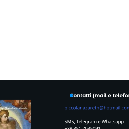
Contatti (mail e telef
piccolanazareth@hotmail.co
SMS, Telegram e Whatsapp
+39 351 7035091