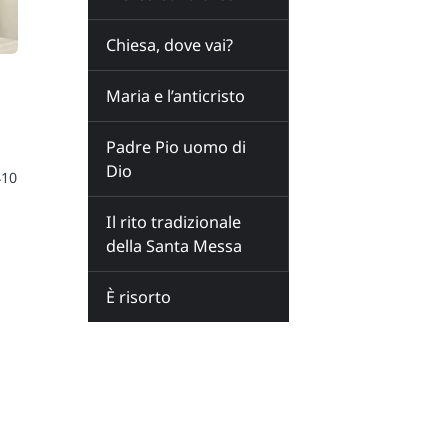
Chiesa, dove vai?
Maria e l’anticristo
Padre Pio uomo di
Dio
410
Il rito tradizionale
della Santa Messa
È risorto