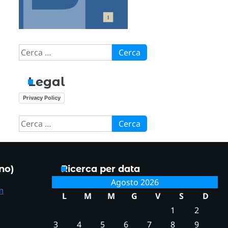
Ricerca
per:
Legal
Privacy Policy
Ricerca
per:
ono)
Ricerca per data
Agosto 2026
m
L
M
M
G
V
S
D
1
2
3
4
5
6
7
8
9