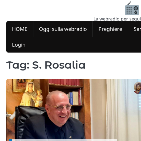
Skip
to
content
La webradio per seguire
HOME
Oggi sulla webradio
Preghiere
San
Login
Tag:
S. Rosalia