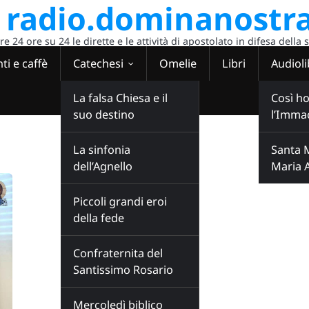
radio.dominanostra
 24 ore su 24 le dirette e le attività di apostolato in difesa della 
ti e caffè
Catechesi
Omelie
Libri
Audioli
La falsa Chiesa e il
Così ho
suo destino
l’Imma
La sinfonia
Santa 
dell’Agnello
Maria 
Piccoli grandi eroi
della fede
Confraternita del
Santissimo Rosario
Mercoledì biblico