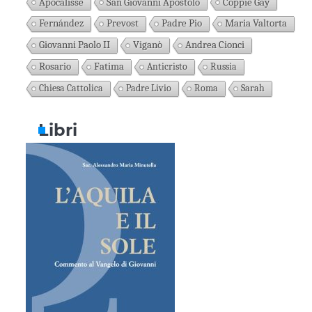
Apocalisse
San Giovanni Apostolo
Coppie Gay
Fernández
Prevost
Padre Pio
Maria Valtorta
Giovanni Paolo II
Viganò
Andrea Cionci
Rosario
Fatima
Anticristo
Russia
Chiesa Cattolica
Padre Livio
Roma
Sarah
Libri