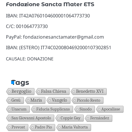
Fondazione Sancta Mater ETS
IBAN: IT42A0760104600001064773730
C/C: 001064773730
PayPal: fondazionesanctamater@gmail.com
IBAN: (ESTERO) IT74C0200804692000107302851
CAUSALE: DONAZIONE
Tags
Bergoglio
Falsa Chiesa
Benedetto XVI
Gesù
Maria
Vangelo
Piccolo Resto
Unacum
Fiducia Supplicans
Sinodo
Apocalisse
San Giovanni Apostolo
Coppie Gay
Fernández
Prevost
Padre Pio
Maria Valtorta