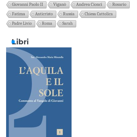
Giovanni Paolo II
Viganò
Andrea Cionci
Rosario
Fatima
Anticristo
Russia
Chiesa Cattolica
Padre Livio
Roma
Sarah
Libri