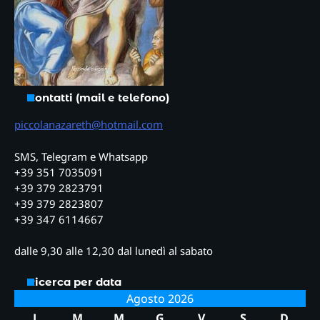
Contatti (mail e telefono)
piccolanazareth@hotmail.com
SMS, Telegram e Whatsapp
+39 351 7035091
+39 379 2823791
+39 379 2823807
+39 347 6114667
dalle 9,30 alle 12,30 dal lunedì al sabato
Ricerca per data
Agosto 2026
L
M
M
G
V
S
D