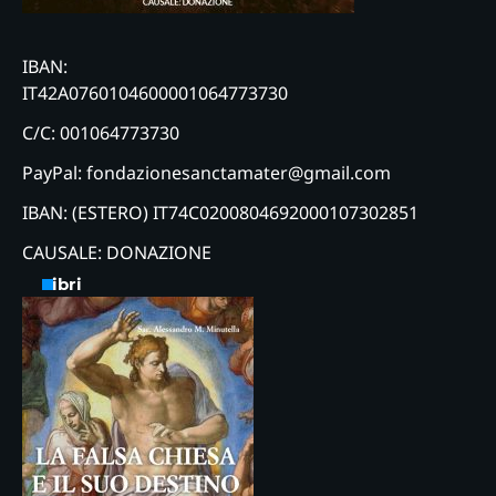
IBAN:
IT42A0760104600001064773730
C/C: 001064773730
PayPal: fondazionesanctamater@gmail.com
IBAN: (ESTERO) IT74C0200804692000107302851
CAUSALE: DONAZIONE
Libri