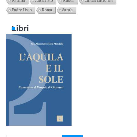
Fatima
Anticristo
Russia
Chiesa Cattolica
Padre Livio
Roma
Sarah
Libri