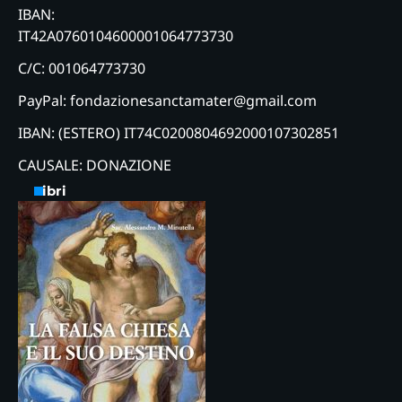
IBAN:
IT42A0760104600001064773730
C/C: 001064773730
PayPal: fondazionesanctamater@gmail.com
IBAN: (ESTERO) IT74C0200804692000107302851
CAUSALE: DONAZIONE
Libri