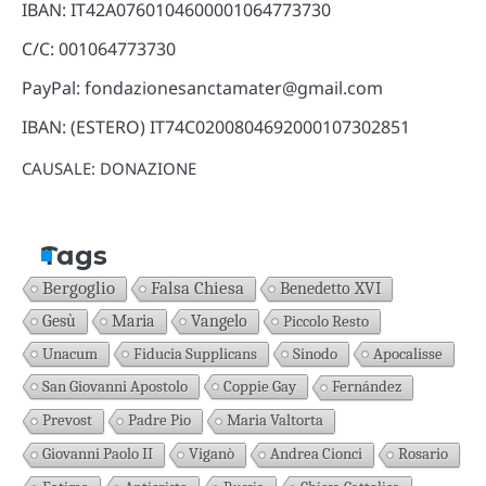
IBAN: IT42A0760104600001064773730
C/C: 001064773730
PayPal: fondazionesanctamater@gmail.com
IBAN: (ESTERO) IT74C0200804692000107302851
CAUSALE: DONAZIONE
Tags
Bergoglio
Falsa Chiesa
Benedetto XVI
Gesù
Maria
Vangelo
Piccolo Resto
Unacum
Fiducia Supplicans
Sinodo
Apocalisse
San Giovanni Apostolo
Coppie Gay
Fernández
Prevost
Padre Pio
Maria Valtorta
Giovanni Paolo II
Viganò
Andrea Cionci
Rosario