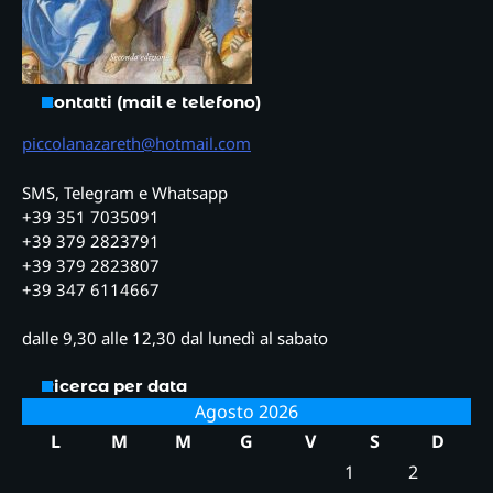
Contatti (mail e telefono)
piccolanazareth@hotmail.com
SMS, Telegram e Whatsapp
+39 351 7035091
+39 379 2823791
+39 379 2823807
+39 347 6114667
dalle 9,30 alle 12,30 dal lunedì al sabato
Ricerca per data
Agosto 2026
L
M
M
G
V
S
D
1
2