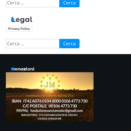
Ricerca
per:
Legal
Privacy Policy
Ricerca
per:
Donazioni