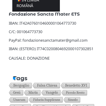
ÎN LIMBA
Donazioni
ROMÂNĂ
Fondazione Sancta Mater ETS
IBAN: IT42A0760104600001064773730
C/C: 001064773730
PayPal: fondazionesanctamater@gmail.com
IBAN: (ESTERO) IT74C0200804692000107302851
CAUSALE: DONAZIONE
Tags
Bergoglio
Falsa Chiesa
Benedetto XVI
Gesù
Maria
Vangelo
Piccolo Resto
Unacum
Fiducia Supplicans
Sinodo