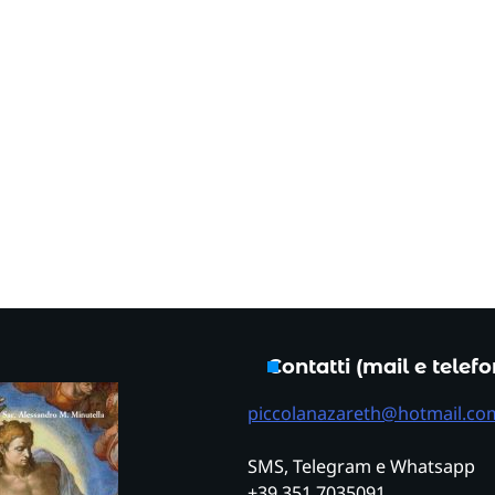
Contatti (mail e telef
piccolanazareth@hotmail.co
SMS, Telegram e Whatsapp
+39 351 7035091