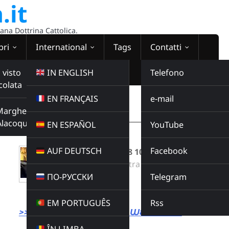
.it
sana Dottrina Cattolica.
bri
International
Tags
Contatti
 visto
IN ENGLISH
Telefono
colata
EN FRANÇAIS
e-mail
WEBRADIO
Margherita
00:00:00
Alacoque
EN ESPAÑOL
YouTube
AUF DEUTSCH
Facebook
Santi e caffè del 28 10 25
Radio Domina Nostra
ПО-РУССКИ
Telegram
SANTI E CAFFE
Buy this album
EM PORTUGUÊS
Rss
>>> LINK DIRETTO ALLA WEBRADIO