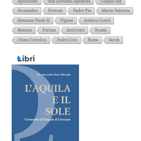
Apocalisse
San Giovanni Apostolo
Coppie Gay
Fernández
Prevost
Padre Pio
Maria Valtorta
Giovanni Paolo II
Viganò
Andrea Cionci
Rosario
Fatima
Anticristo
Russia
Chiesa Cattolica
Padre Livio
Roma
Sarah
Libri