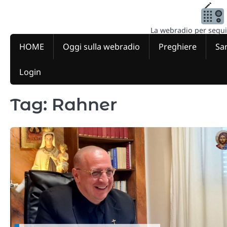
Skip
to
content
La webradio per seguire
HOME
Oggi sulla webradio
Preghiere
San
Login
Tag:
Rahner