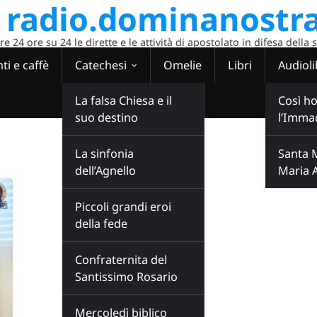
radio.dominanostra
 24 ore su 24 le dirette e le attività di apostolato in difesa della 
ti e caffè
Catechesi
Omelie
Libri
Audioli
La falsa Chiesa e il
Così ho
suo destino
l’Imma
La sinfonia
Santa 
dell’Agnello
Maria 
Piccoli grandi eroi
della fede
Confraternita del
Santissimo Rosario
Mercoledì biblico