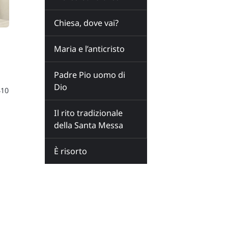
Chiesa, dove vai?
Maria e l’anticristo
Padre Pio uomo di
Dio
410
Il rito tradizionale
della Santa Messa
È risorto