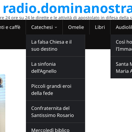
radio.dominanostra
 24 ore su 24 le dirette e le attività di apostolato in difesa della 
ti e caffè
Catechesi
Omelie
Libri
Audioli
La falsa Chiesa e il
Così ho
suo destino
l’Imma
La sinfonia
Santa 
dell’Agnello
Maria 
Piccoli grandi eroi
della fede
Confraternita del
Santissimo Rosario
Mercoledì biblico