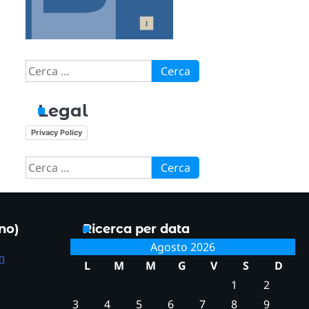
Ricerca
per:
Legal
Privacy Policy
Ricerca
per:
ono)
Ricerca per data
Agosto 2026
m
L
M
M
G
V
S
D
1
2
3
4
5
6
7
8
9