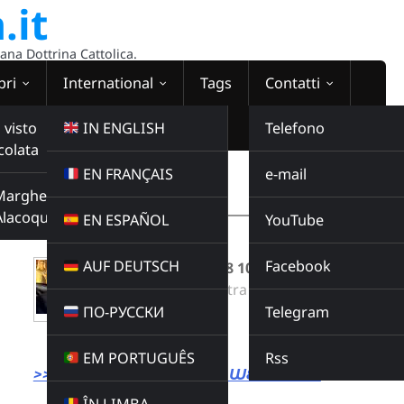
.it
sana Dottrina Cattolica.
bri
International
Tags
Contatti
 visto
IN ENGLISH
Telefono
colata
EN FRANÇAIS
e-mail
WEBRADIO
Margherita
00:00:00
Alacoque
EN ESPAÑOL
YouTube
AUF DEUTSCH
Facebook
Santi e caffè del 28 10 25
Radio Domina Nostra
ПО-РУССКИ
Telegram
SANTI E CAFFE
Buy this album
EM PORTUGUÊS
Rss
>>> LINK DIRETTO ALLA WEBRADIO