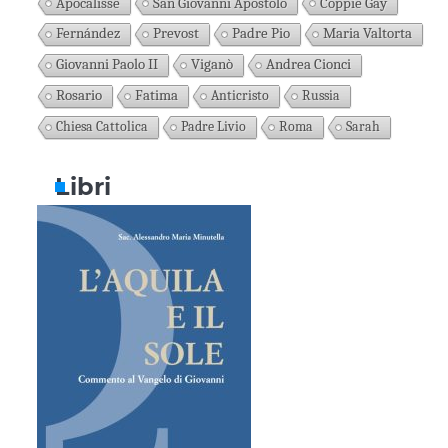
Apocalisse
San Giovanni Apostolo
Coppie Gay
Fernández
Prevost
Padre Pio
Maria Valtorta
Giovanni Paolo II
Viganò
Andrea Cionci
Rosario
Fatima
Anticristo
Russia
Chiesa Cattolica
Padre Livio
Roma
Sarah
Libri