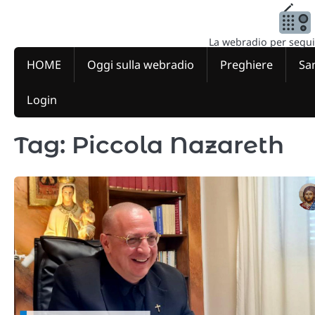
Skip
to
content
La webradio per seguire
HOME
Oggi sulla webradio
Preghiere
San
Login
Tag:
Piccola Nazareth