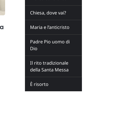
Chiesa, dove vai?
sa
Maria e l’anticristo
Padre Pio uomo di
Dio
Il rito tradizionale
della Santa Messa
È risorto