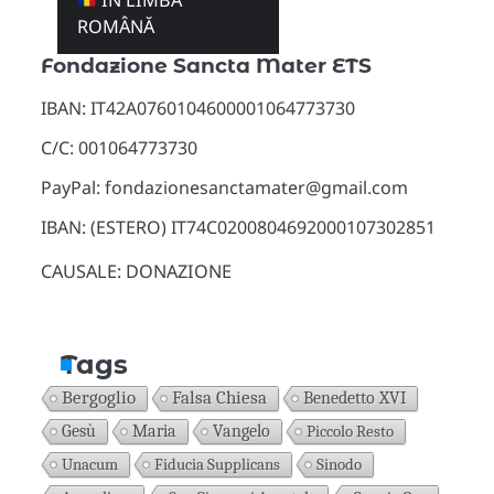
ÎN LIMBA
Donazioni
ROMÂNĂ
Fondazione Sancta Mater ETS
IBAN: IT42A0760104600001064773730
C/C: 001064773730
PayPal: fondazionesanctamater@gmail.com
IBAN: (ESTERO) IT74C0200804692000107302851
CAUSALE: DONAZIONE
Tags
Bergoglio
Falsa Chiesa
Benedetto XVI
Gesù
Maria
Vangelo
Piccolo Resto
Unacum
Fiducia Supplicans
Sinodo