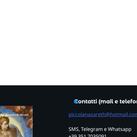
Contatti (mail e telef
piccolanazareth@hotmail.co
SMS, Telegram e Whatsapp
+39 351 7035091