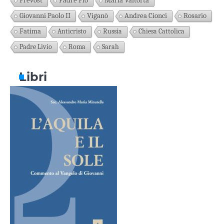
Prevost
Padre Pio
Maria Valtorta
Giovanni Paolo II
Viganò
Andrea Cionci
Rosario
Fatima
Anticristo
Russia
Chiesa Cattolica
Padre Livio
Roma
Sarah
Libri