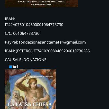
IBAN:
IT42A0760104600001064773730
C/C: 001064773730
PayPal: fondazionesanctamater@gmail.com
IBAN: (ESTERO) IT74C0200804692000107302851
CAUSALE: DONAZIONE
Libri