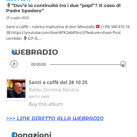
”Dov’è la continuità tra i due “papi”? Il caso di
Padre Spadaro”
25 Luglio 2025
Santi e caffè – rubrica mattutina di don Minutella
(+39) 349 410 16
38 https://youtube.com/live/APK2ebR5nzU?feature=share Post
correlati:
G.P. II,…
WEBRADIO
00:00:00
Santi e caffè del 28 10 25
Radio Domina Nostra
SANTI E CAFFE
Buy this album
>>> LINK DIRETTO ALLA WEBRADIO
Donazioni