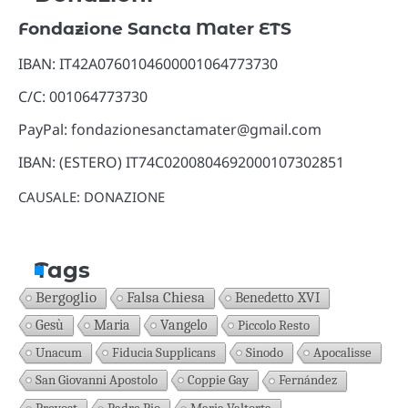
Fondazione Sancta Mater ETS
IBAN: IT42A0760104600001064773730
C/C: 001064773730
PayPal: fondazionesanctamater@gmail.com
IBAN: (ESTERO) IT74C0200804692000107302851
CAUSALE: DONAZIONE
Tags
Bergoglio
Falsa Chiesa
Benedetto XVI
Gesù
Maria
Vangelo
Piccolo Resto
Unacum
Fiducia Supplicans
Sinodo
Apocalisse
San Giovanni Apostolo
Coppie Gay
Fernández