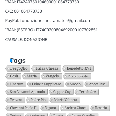
IBAN: IT42A0760104600001064773730
C/C: 001064773730
PayPal: fondazionesanctamater@gmail.com
IBAN: (ESTERO) IT74C0200804692000107302851
CAUSALE: DONAZIONE
Tags
Bergoglio
Falsa Chiesa
Benedetto XVI
Gesù
Maria
Vangelo
Piccolo Resto
Unacum
Fiducia Supplicans
Sinodo
Apocalisse
San Giovanni Apostolo
Coppie Gay
Fernández
Prevost
Padre Pio
Maria Valtorta
Giovanni Paolo II
Viganò
Andrea Cionci
Rosario
Fatima
Anticristo
Russia
Chiesa Cattolica