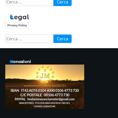
Ricerca
per:
Legal
Privacy Policy
Ricerca
per:
Donazioni