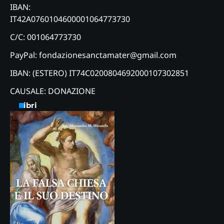
IBAN:
IT42A0760104600001064773730
C/C: 001064773730
PayPal: fondazionesanctamater@gmail.com
IBAN: (ESTERO) IT74C0200804692000107302851
CAUSALE: DONAZIONE
Libri