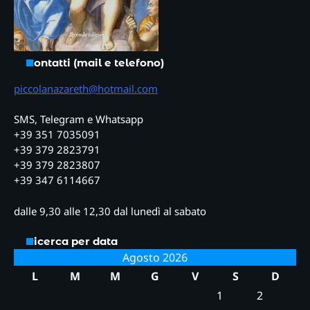
Contatti (mail e telefono)
piccolanazareth@hotmail.com
SMS, Telegram e Whatsapp
+39 351 7035091
+39 379 2823791
+39 379 2823807
+39 347 6114667
dalle 9,30 alle 12,30 dal lunedì al sabato
Ricerca per data
Agosto 2026
L
M
M
G
V
S
D
1
2