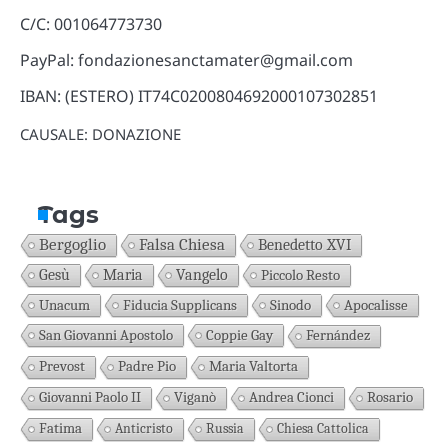
C/C: 001064773730
PayPal: fondazionesanctamater@gmail.com
IBAN: (ESTERO) IT74C0200804692000107302851
CAUSALE: DONAZIONE
Tags
Bergoglio
Falsa Chiesa
Benedetto XVI
Gesù
Maria
Vangelo
Piccolo Resto
Unacum
Fiducia Supplicans
Sinodo
Apocalisse
San Giovanni Apostolo
Coppie Gay
Fernández
Prevost
Padre Pio
Maria Valtorta
Giovanni Paolo II
Viganò
Andrea Cionci
Rosario
Fatima
Anticristo
Russia
Chiesa Cattolica