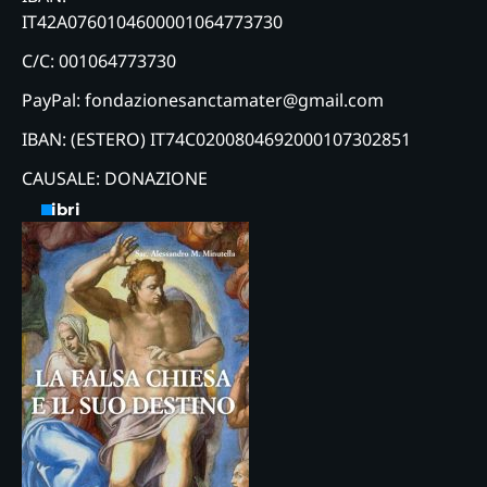
IT42A0760104600001064773730
C/C: 001064773730
PayPal: fondazionesanctamater@gmail.com
IBAN: (ESTERO) IT74C0200804692000107302851
CAUSALE: DONAZIONE
Libri