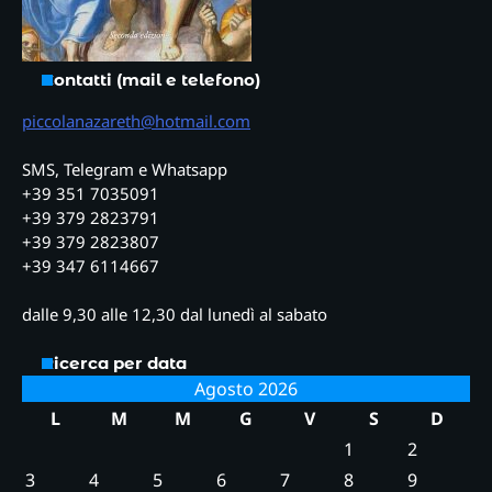
Contatti (mail e telefono)
piccolanazareth@hotmail.com
SMS, Telegram e Whatsapp
+39 351 7035091
+39 379 2823791
+39 379 2823807
+39 347 6114667
dalle 9,30 alle 12,30 dal lunedì al sabato
Ricerca per data
Agosto 2026
L
M
M
G
V
S
D
1
2
3
4
5
6
7
8
9