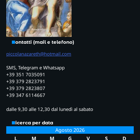
Contatti (mail e telefono)
piccolanazareth@hotmail.com
SMS, Telegram e Whatsapp
+39 351 7035091
+39 379 2823791
+39 379 2823807
+39 347 6114667
dalle 9,30 alle 12,30 dal lunedì al sabato
Ricerca per data
Agosto 2026
L
M
M
G
V
S
D