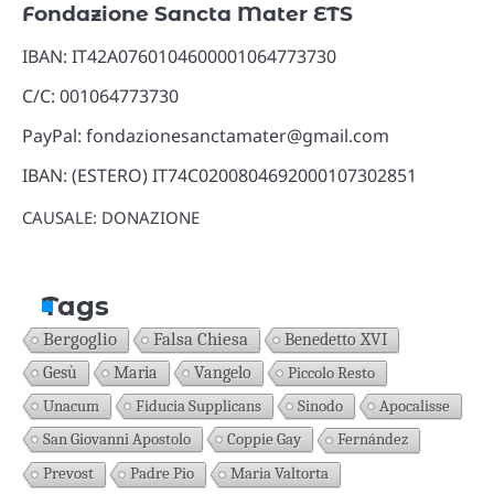
Fondazione Sancta Mater ETS
IBAN: IT42A0760104600001064773730
C/C: 001064773730
PayPal: fondazionesanctamater@gmail.com
IBAN: (ESTERO) IT74C0200804692000107302851
CAUSALE: DONAZIONE
Tags
Bergoglio
Falsa Chiesa
Benedetto XVI
Gesù
Maria
Vangelo
Piccolo Resto
Unacum
Fiducia Supplicans
Sinodo
Apocalisse
San Giovanni Apostolo
Coppie Gay
Fernández
Prevost
Padre Pio
Maria Valtorta