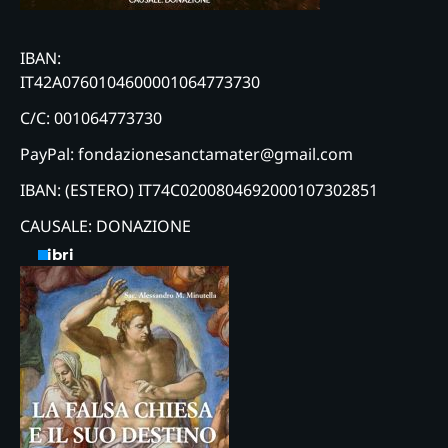
IBAN:
IT42A0760104600001064773730
C/C: 001064773730
PayPal: fondazionesanctamater@gmail.com
IBAN: (ESTERO) IT74C0200804692000107302851
CAUSALE: DONAZIONE
Libri