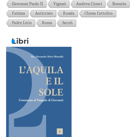
Giovanni Paolo II
Viganò
Andrea Cionci
Rosario
Fatima
Anticristo
Russia
Chiesa Cattolica
Padre Livio
Roma
Sarah
Libri