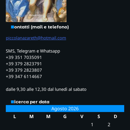
Contatti (mail e telefono)
piccolanazareth@hotmail.com
SMS, Telegram e Whatsapp
+39 351 7035091
+39 379 2823791
+39 379 2823807
+39 347 6114667
dalle 9,30 alle 12,30 dal lunedì al sabato
Ricerca per data
Agosto 2026
L
M
M
G
V
S
D
1
2