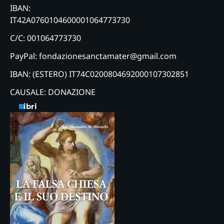
IBAN:
IT42A0760104600001064773730
C/C: 001064773730
PayPal: fondazionesanctamater@gmail.com
IBAN: (ESTERO) IT74C0200804692000107302851
CAUSALE: DONAZIONE
Libri