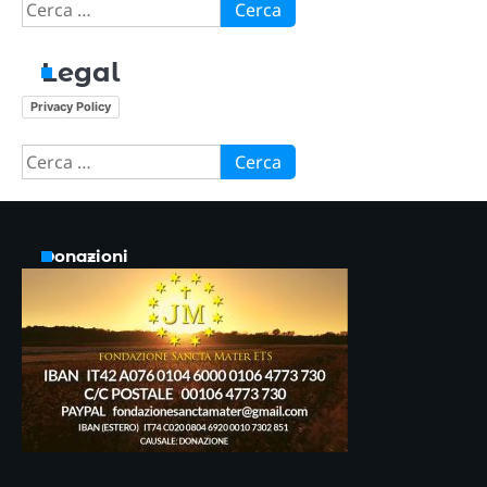
Ricerca
per:
Legal
Privacy Policy
Ricerca
per:
Donazioni