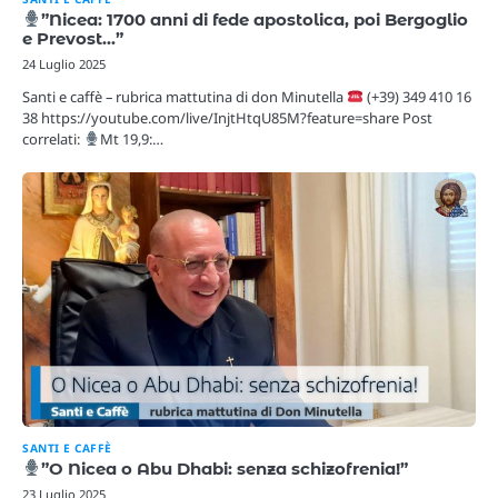
”Nicea: 1700 anni di fede apostolica, poi Bergoglio
e Prevost…”
24 Luglio 2025
Santi e caffè – rubrica mattutina di don Minutella
(+39) 349 410 16
38 https://youtube.com/live/InjtHtqU85M?feature=share Post
correlati:
Mt 19,9:…
SANTI E CAFFÈ
”O Nicea o Abu Dhabi: senza schizofrenia!”
23 Luglio 2025