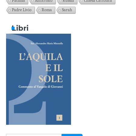
Fatima
Anticristo
Russia
Chiesa Cattolica
Padre Livio
Roma
Sarah
Libri