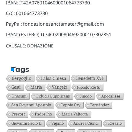
IBAN: IT42A0760104600001064773730
C/C: 001064773730
PayPal: fondazionesanctamater@gmail.com
IBAN: (ESTERO) IT74C0200804692000107302851
CAUSALE: DONAZIONE
Tags
Bergoglio
Falsa Chiesa
Benedetto XVI
Gesù
Maria
Vangelo
Piccolo Resto
Unacum
Fiducia Supplicans
Sinodo
Apocalisse
San Giovanni Apostolo
Coppie Gay
Fernández
Prevost
Padre Pio
Maria Valtorta
Giovanni Paolo II
Viganò
Andrea Cionci
Rosario