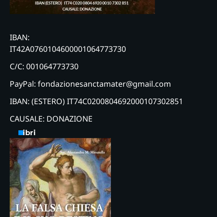
IBAN:
IT42A0760104600001064773730
C/C: 001064773730
PayPal: fondazionesanctamater@gmail.com
IBAN: (ESTERO) IT74C0200804692000107302851
CAUSALE: DONAZIONE
Libri