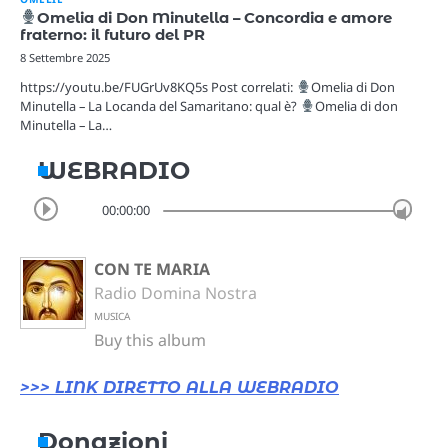
Omelia di Don Minutella – Concordia e amore
fraterno: il futuro del PR
8 Settembre 2025
https://youtu.be/FUGrUv8KQ5s Post correlati:
Omelia di Don
Minutella – La Locanda del Samaritano: qual è?
Omelia di don
Minutella – La…
WEBRADIO
00:00:00
CON TE MARIA
Radio Domina Nostra
MUSICA
Buy this album
>>> LINK DIRETTO ALLA WEBRADIO
Donazioni