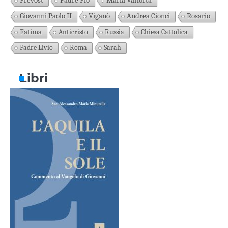
Prevost
Padre Pio
Maria Valtorta
Giovanni Paolo II
Viganò
Andrea Cionci
Rosario
Fatima
Anticristo
Russia
Chiesa Cattolica
Padre Livio
Roma
Sarah
Libri