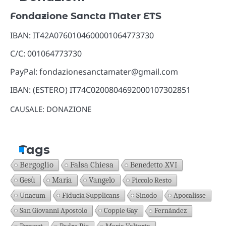
Fondazione Sancta Mater ETS
IBAN: IT42A0760104600001064773730
C/C: 001064773730
PayPal: fondazionesanctamater@gmail.com
IBAN: (ESTERO) IT74C0200804692000107302851
CAUSALE: DONAZIONE
Tags
Bergoglio
Falsa Chiesa
Benedetto XVI
Gesù
Maria
Vangelo
Piccolo Resto
Unacum
Fiducia Supplicans
Sinodo
Apocalisse
San Giovanni Apostolo
Coppie Gay
Fernández