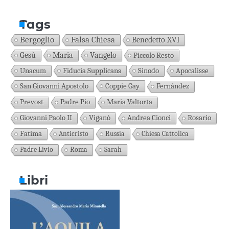
Tags
Bergoglio
Falsa Chiesa
Benedetto XVI
Gesù
Maria
Vangelo
Piccolo Resto
Unacum
Fiducia Supplicans
Sinodo
Apocalisse
San Giovanni Apostolo
Coppie Gay
Fernández
Prevost
Padre Pio
Maria Valtorta
Giovanni Paolo II
Viganò
Andrea Cionci
Rosario
Fatima
Anticristo
Russia
Chiesa Cattolica
Padre Livio
Roma
Sarah
Libri