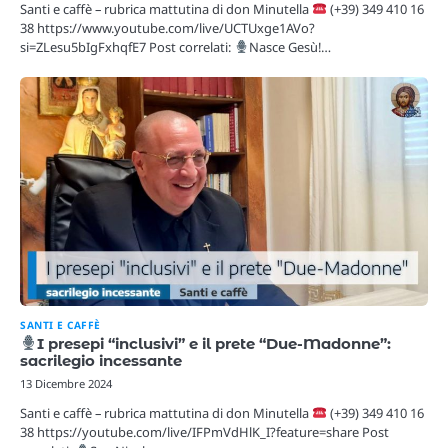
Santi e caffè – rubrica mattutina di don Minutella
(+39) 349 410 16
38 https://www.youtube.com/live/UCTUxge1AVo?
si=ZLesu5bIgFxhqfE7 Post correlati:
Nasce Gesù!…
SANTI E CAFFÈ
I presepi “inclusivi” e il prete “Due-Madonne”:
sacrilegio incessante
13 Dicembre 2024
Santi e caffè – rubrica mattutina di don Minutella
(+39) 349 410 16
38 https://youtube.com/live/IFPmVdHlK_I?feature=share Post