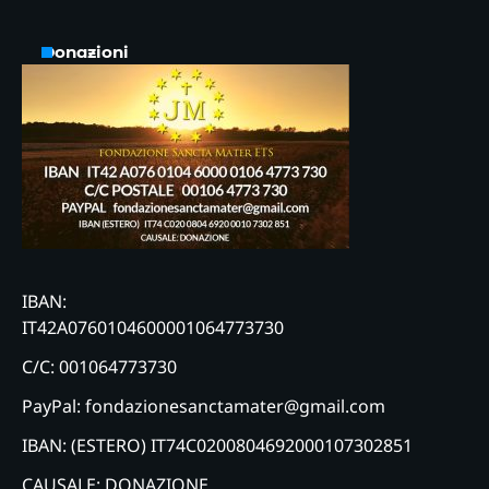
Donazioni
IBAN:
IT42A0760104600001064773730
C/C: 001064773730
PayPal: fondazionesanctamater@gmail.com
IBAN: (ESTERO) IT74C0200804692000107302851
CAUSALE: DONAZIONE