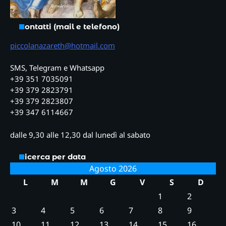
Contatti (mail e telefono)
piccolanazareth@hotmail.com
SMS, Telegram e Whatsapp
+39 351 7035091
+39 379 2823791
+39 379 2823807
+39 347 6114667
dalle 9,30 alle 12,30 dal lunedì al sabato
Ricerca per data
Agosto 2026
L
M
M
G
V
S
D
1
2
3
4
5
6
7
8
9
10
11
12
13
14
15
16