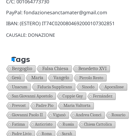
C/C: 001064773730
PayPal: fondazionesanctamater@gmail.com
IBAN: (ESTERO) IT74C0200804692000107302851
CAUSALE: DONAZIONE
Tags
Bergoglio
Falsa Chiesa
Benedetto XVI
Gesù
Maria
Vangelo
Piccolo Resto
Unacum
Fiducia Supplicans
Sinodo
Apocalisse
San Giovanni Apostolo
Coppie Gay
Fernández
Prevost
Padre Pio
Maria Valtorta
Giovanni Paolo II
Viganò
Andrea Cionci
Rosario
Fatima
Anticristo
Russia
Chiesa Cattolica
Padre Livio
Roma
Sarah