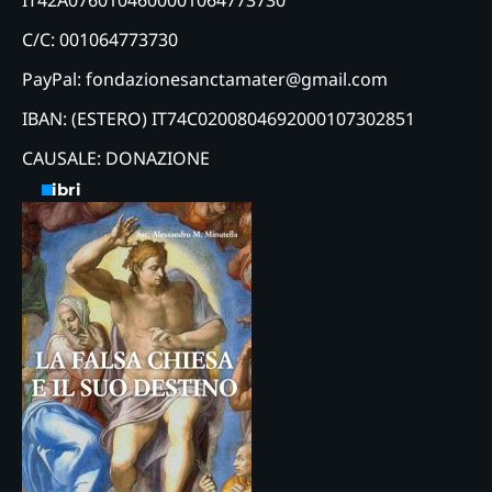
IT42A0760104600001064773730
C/C: 001064773730
PayPal: fondazionesanctamater@gmail.com
IBAN: (ESTERO) IT74C0200804692000107302851
CAUSALE: DONAZIONE
Libri