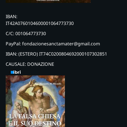
IBAN:
IT42A0760104600001064773730
C/C: 001064773730
PayPal: fondazionesanctamater@gmail.com
IBAN: (ESTERO) IT74C0200804692000107302851
CAUSALE: DONAZIONE
Libri