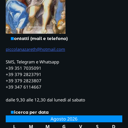
Contatti (mail e telefono)
piccolanazareth@hotmail.com
SMS, Telegram e Whatsapp
+39 351 7035091
+39 379 2823791
+39 379 2823807
+39 347 6114667
dalle 9,30 alle 12,30 dal lunedì al sabato
Ricerca per data
Agosto 2026
L
M
M
G
V
S
D