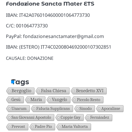
Fondazione Sancta Mater ETS
IBAN: IT42A0760104600001064773730
C/C: 001064773730
PayPal: fondazionesanctamater@gmail.com
IBAN: (ESTERO) IT74C0200804692000107302851
CAUSALE: DONAZIONE
Tags
Bergoglio
Falsa Chiesa
Benedetto XVI
Gesù
Maria
Vangelo
Piccolo Resto
Unacum
Fiducia Supplicans
Sinodo
Apocalisse
San Giovanni Apostolo
Coppie Gay
Fernández
Prevost
Padre Pio
Maria Valtorta