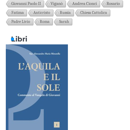
Giovanni Paolo II
Viganò
Andrea Cionci
Rosario
Fatima
Anticristo
Russia
Chiesa Cattolica
Padre Livio
Roma
Sarah
Libri