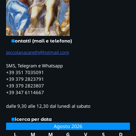
Contatti (mail e telefono)
piccolanazareth@hotmail.com
SMS, Telegram e Whatsapp
+39 351 7035091
+39 379 2823791
+39 379 2823807
+39 347 6114667
dalle 9,30 alle 12,30 dal lunedì al sabato
Ricerca per data
Agosto 2026
L
M
M
G
V
S
D