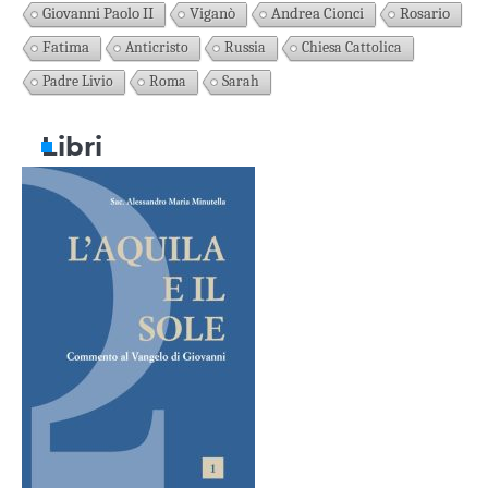
Giovanni Paolo II
Viganò
Andrea Cionci
Rosario
Fatima
Anticristo
Russia
Chiesa Cattolica
Padre Livio
Roma
Sarah
Libri