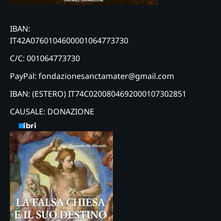
IBAN:
IT42A0760104600001064773730
C/C: 001064773730
PayPal: fondazionesanctamater@gmail.com
IBAN: (ESTERO) IT74C0200804692000107302851
CAUSALE: DONAZIONE
Libri