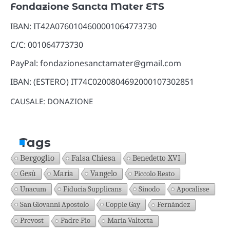
Fondazione Sancta Mater ETS
IBAN: IT42A0760104600001064773730
C/C: 001064773730
PayPal: fondazionesanctamater@gmail.com
IBAN: (ESTERO) IT74C0200804692000107302851
CAUSALE: DONAZIONE
Tags
Bergoglio
Falsa Chiesa
Benedetto XVI
Gesù
Maria
Vangelo
Piccolo Resto
Unacum
Fiducia Supplicans
Sinodo
Apocalisse
San Giovanni Apostolo
Coppie Gay
Fernández
Prevost
Padre Pio
Maria Valtorta