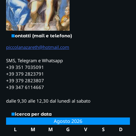
Contatti (mail e telefono)
piccolanazareth@hotmail.com
SMS, Telegram e Whatsapp
+39 351 7035091
+39 379 2823791
+39 379 2823807
+39 347 6114667
dalle 9,30 alle 12,30 dal lunedì al sabato
Ricerca per data
Agosto 2026
L
M
M
G
V
S
D