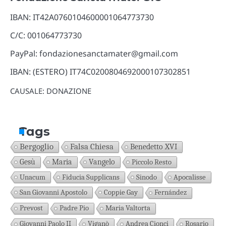
IBAN: IT42A0760104600001064773730
C/C: 001064773730
PayPal: fondazionesanctamater@gmail.com
IBAN: (ESTERO) IT74C0200804692000107302851
CAUSALE: DONAZIONE
Tags
Bergoglio
Falsa Chiesa
Benedetto XVI
Gesù
Maria
Vangelo
Piccolo Resto
Unacum
Fiducia Supplicans
Sinodo
Apocalisse
San Giovanni Apostolo
Coppie Gay
Fernández
Prevost
Padre Pio
Maria Valtorta
Giovanni Paolo II
Viganò
Andrea Cionci
Rosario