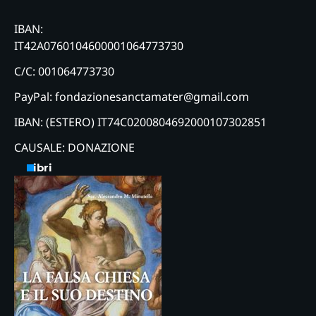
IBAN:
IT42A0760104600001064773730
C/C: 001064773730
PayPal: fondazionesanctamater@gmail.com
IBAN: (ESTERO) IT74C0200804692000107302851
CAUSALE: DONAZIONE
Libri