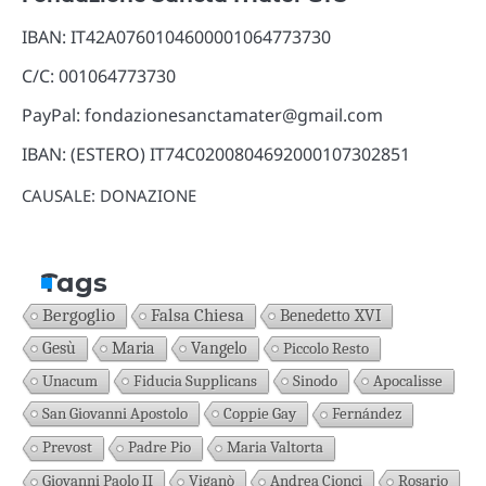
IBAN: IT42A0760104600001064773730
C/C: 001064773730
PayPal: fondazionesanctamater@gmail.com
IBAN: (ESTERO) IT74C0200804692000107302851
CAUSALE: DONAZIONE
Tags
Bergoglio
Falsa Chiesa
Benedetto XVI
Gesù
Maria
Vangelo
Piccolo Resto
Unacum
Fiducia Supplicans
Sinodo
Apocalisse
San Giovanni Apostolo
Coppie Gay
Fernández
Prevost
Padre Pio
Maria Valtorta
Giovanni Paolo II
Viganò
Andrea Cionci
Rosario