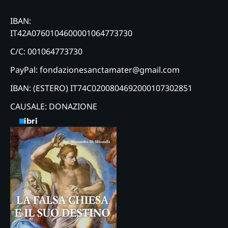
IBAN:
IT42A0760104600001064773730
C/C: 001064773730
PayPal: fondazionesanctamater@gmail.com
IBAN: (ESTERO) IT74C0200804692000107302851
CAUSALE: DONAZIONE
Libri