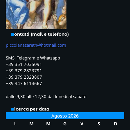
Contatti (mail e telefono)
piccolanazareth@hotmail.com
SMS, Telegram e Whatsapp
+39 351 7035091
+39 379 2823791
+39 379 2823807
+39 347 6114667
dalle 9,30 alle 12,30 dal lunedì al sabato
Ricerca per data
Agosto 2026
L
M
M
G
V
S
D