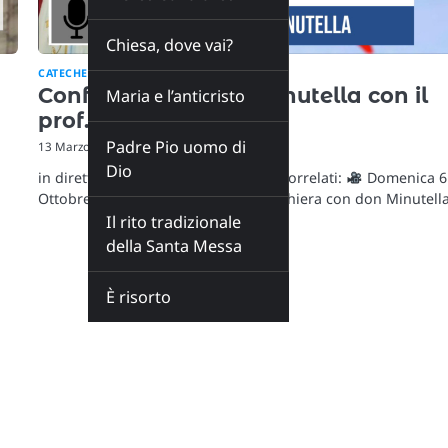
Chiesa, dove vai?
CATECHESI
Conferenza di don Minutella con il
Maria e l’anticristo
prof. Brunoni 13 03 24
Padre Pio uomo di
13 Marzo 2024
Dio
in diretta da Lugano (Svizzera) Post correlati:
Domenica 6
Ottobre a Milano
Incontro di Preghiera con don Minutell
Il rito tradizionale
della Santa Messa
È risorto