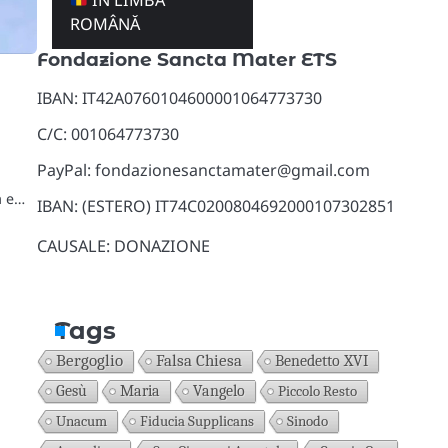
ÎN LIMBA
Donazioni
ROMÂNĂ
Fondazione Sancta Mater ETS
IBAN: IT42A0760104600001064773730
C/C: 001064773730
PayPal: fondazionesanctamater@gmail.com
a e…
IBAN: (ESTERO) IT74C0200804692000107302851
CAUSALE: DONAZIONE
Tags
Bergoglio
Falsa Chiesa
Benedetto XVI
Gesù
Maria
Vangelo
Piccolo Resto
Unacum
Fiducia Supplicans
Sinodo