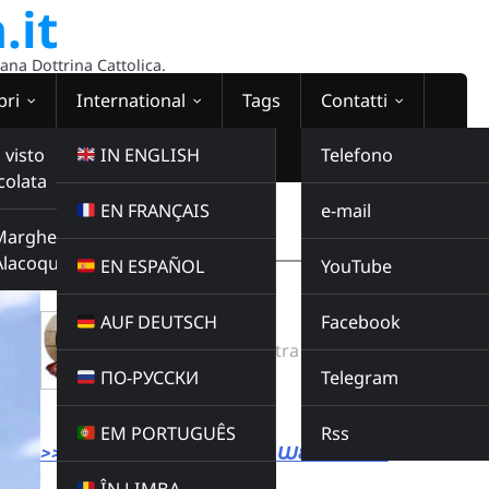
.it
sana Dottrina Cattolica.
bri
International
Tags
Contatti
 visto
IN ENGLISH
Telefono
colata
EN FRANÇAIS
e-mail
WEBRADIO
Margherita
00:00:00
Alacoque
EN ESPAÑOL
YouTube
AUF DEUTSCH
Facebook
Don Minutella
Radio Domina Nostra
ПО-РУССКИ
Telegram
Radio Domina Nostra
Buy this album
EM PORTUGUÊS
Rss
>>> LINK DIRETTO ALLA WEBRADIO