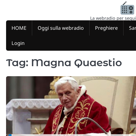
Skip
to
content
La webradio per seguire
HOME
Oggi sulla webradio
Preghiere
San
Login
Tag:
Magna Quaestio