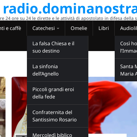
radio.dominanostra
 24 ore su 24 le dirette e le attività di apostolato in difesa della 
ti e caffè
Catechesi
Omelie
Libri
Audioli
La falsa Chiesa e il
Così ho
suo destino
l’Imma
La sinfonia
Santa 
dell’Agnello
Maria 
Piccoli grandi eroi
della fede
Confraternita del
Santissimo Rosario
Mercoledì biblico