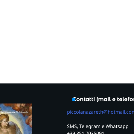
Contatti (mail e telef
piccolanazareth@hotmail.co
SMS, Telegram e Whatsapp
+39 351 7035091