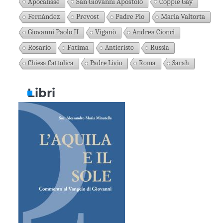
Apocalisse
San Giovanni Apostolo
Coppie Gay
Fernández
Prevost
Padre Pio
Maria Valtorta
Giovanni Paolo II
Viganò
Andrea Cionci
Rosario
Fatima
Anticristo
Russia
Chiesa Cattolica
Padre Livio
Roma
Sarah
Libri