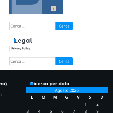
Ricerca
per:
Legal
Privacy Policy
Ricerca
per:
ono)
Ricerca per data
Agosto 2026
m
L
M
M
G
V
S
D
1
2
3
4
5
6
7
8
9