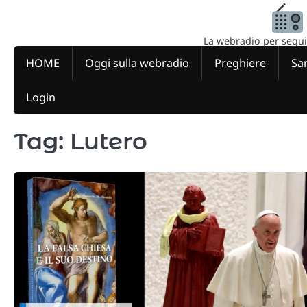
Skip
to
content
La webradio per seguire
HOME
Oggi sulla webradio
Preghiere
San
Login
Tag:
Lutero