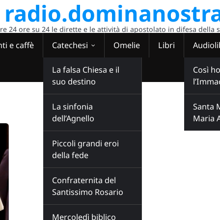
radio.dominanostra
 24 ore su 24 le dirette e le attività di apostolato in difesa della 
ti e caffè
Catechesi
Omelie
Libri
Audioli
La falsa Chiesa e il
Così ho
suo destino
l’Imma
La sinfonia
Santa 
dell’Agnello
Maria 
Piccoli grandi eroi
della fede
Confraternita del
Santissimo Rosario
Mercoledì biblico