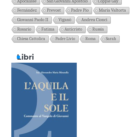
Apocalisse
San Giovanni Apostolo
Coppie Gay
Fernández
Prevost
Padre Pio
Maria Valtorta
Giovanni Paolo II
Viganò
Andrea Cionci
Rosario
Fatima
Anticristo
Russia
Chiesa Cattolica
Padre Livio
Roma
Sarah
Libri