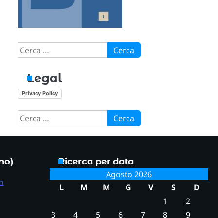
Ricerca
per:
Legal
Privacy Policy
Ricerca
per:
ono)
Ricerca per data
Agosto 2026
m
L
M
M
G
V
S
D
1
2
3
4
5
6
7
8
9