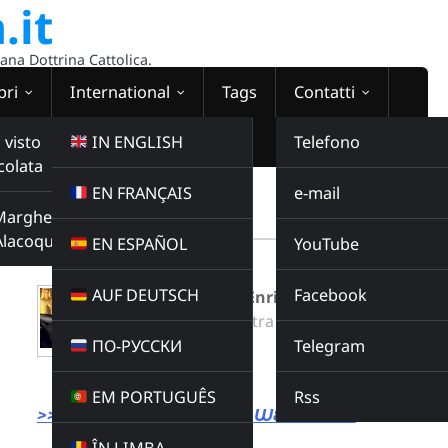
.it
sana Dottrina Cattolica.
bri
International
Tags
Contatti
 visto
IN ENGLISH
Telefono
colata
EN FRANÇAIS
e-mail
WEBRADIO
Margherita
00:00:00
Alacoque
EN ESPAÑOL
YouTube
AUF DEUTSCH
Facebook
Catechesi di don Enrico Bernasconi
Radio Domina Nostra
ПО-РУССКИ
Telegram
CATECHESI
Buy this album
EM PORTUGUÊS
Rss
>>> LINK DIRETTO ALLA WEBRADIO