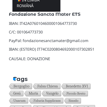
ÎN LIMBA
Donazioni
ROMÂNĂ
Fondazione Sancta Mater ETS
IBAN: IT42A0760104600001064773730
C/C: 001064773730
PayPal: fondazionesanctamater@gmail.com
IBAN: (ESTERO) IT74C0200804692000107302851
CAUSALE: DONAZIONE
Tags
Bergoglio
Falsa Chiesa
Benedetto XVI
Gesù
Maria
Vangelo
Piccolo Resto
Unacum
Fiducia Supplicans
Sinodo