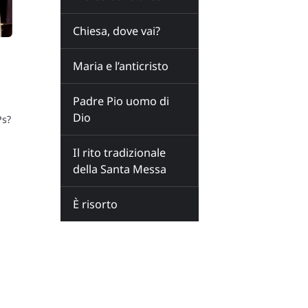
Chiesa, dove vai?
Maria e l’anticristo
Padre Pio uomo di
Dio
Ps?
Il rito tradizionale
della Santa Messa
È risorto