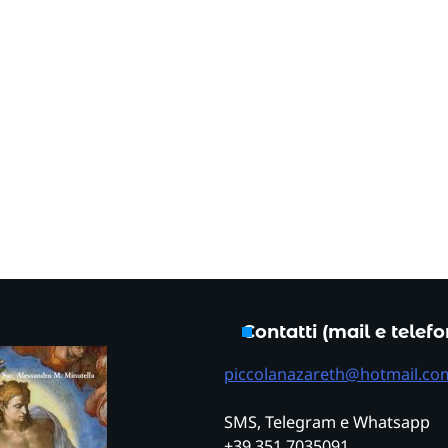
Contatti (mail e telef
piccolanazareth@hotmail.co
SMS, Telegram e Whatsapp
+39 351 7035091