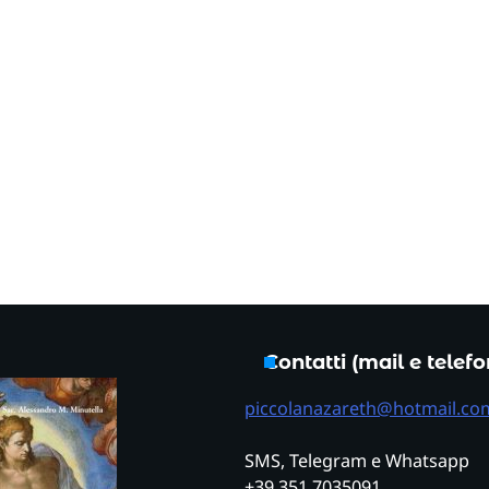
Contatti (mail e telef
piccolanazareth@hotmail.co
SMS, Telegram e Whatsapp
+39 351 7035091