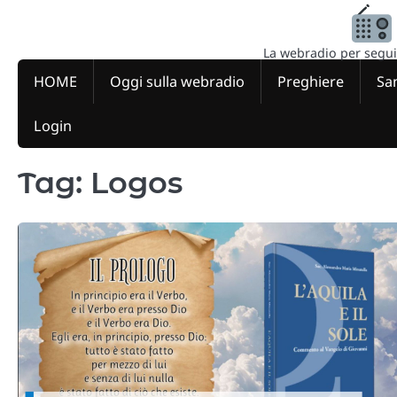
Skip
to
content
La webradio per seguire
HOME
Oggi sulla webradio
Preghiere
San
Login
Tag:
Logos