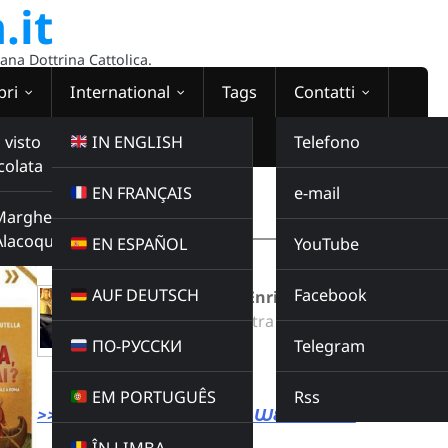
.it
sana Dottrina Cattolica.
bri
International
Tags
Contatti
 visto
IN ENGLISH
Telefono
colata
EN FRANÇAIS
e-mail
WEBRADIO
Margherita
00:00:00
Alacoque
EN ESPAÑOL
YouTube
AUF DEUTSCH
Facebook
Catechesi di don Enrico Bernasconi
Radio Domina Nostra
ПО-РУССКИ
Telegram
CATECHESI
Buy this album
EM PORTUGUÊS
Rss
>>> LINK DIRETTO ALLA WEBRADIO