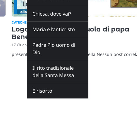
Chiesa, dove vai?
CATECHESI
Logos e Charis alla scuola di papa
Maria e l’anticristo
Benedetto
Padre Pio uomo di
17 Giugno 2024
Dio
presentazione del libro di don Minutella Nessun post correl
Il rito tradizionale
della Santa Messa
È risorto