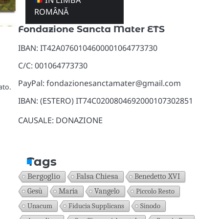
ÎN LIMBA
Donazioni
ROMÂNĂ
Fondazione Sancta Mater ETS
IBAN: IT42A0760104600001064773730
C/C: 001064773730
PayPal: fondazionesanctamater@gmail.com
ato.
IBAN: (ESTERO) IT74C0200804692000107302851
CAUSALE: DONAZIONE
Tags
Bergoglio
Falsa Chiesa
Benedetto XVI
Gesù
Maria
Vangelo
Piccolo Resto
Unacum
Fiducia Supplicans
Sinodo