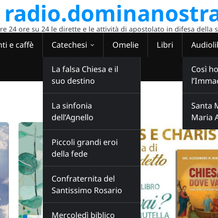
radio.dominanostra
 24 ore su 24 le dirette e le attività di apostolato in difesa della 
ti e caffè
Catechesi
Omelie
Libri
Audioli
La falsa Chiesa e il
Così ho
suo destino
l’Imma
La sinfonia
Santa 
dell’Agnello
Maria 
Piccoli grandi eroi
della fede
Confraternita del
Santissimo Rosario
Mercoledì biblico