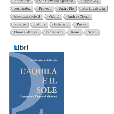
Apocalisse
San Giovanni Apostolo
Coppie Gay
Fernández
Prevost
Padre Pio
Maria Valtorta
Giovanni Paolo II
Viganò
Andrea Cionci
Rosario
Fatima
Anticristo
Russia
Chiesa Cattolica
Padre Livio
Roma
Sarah
Libri