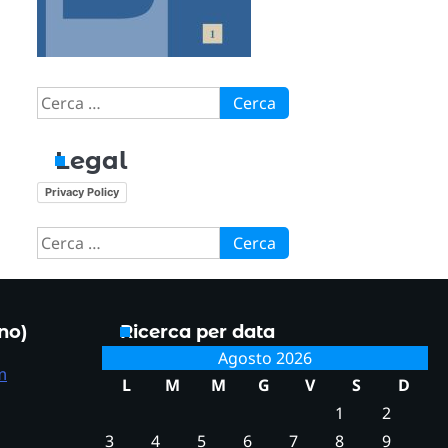
Ricerca
per:
Legal
Privacy Policy
Ricerca
per:
ono)
Ricerca per data
Agosto 2026
m
L
M
M
G
V
S
D
1
2
3
4
5
6
7
8
9