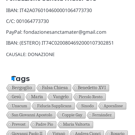
IBAN: IT42A0760104600001064773730
C/C: 001064773730
PayPal: fondazionesanctamater@gmail.com
IBAN: (ESTERO) IT74C0200804692000107302851
CAUSALE: DONAZIONE
Tags
Bergoglio
Falsa Chiesa
Benedetto XVI
Gesù
Maria
Vangelo
Piccolo Resto
Unacum
Fiducia Supplicans
Sinodo
Apocalisse
San Giovanni Apostolo
Coppie Gay
Fernández
Prevost
Padre Pio
Maria Valtorta
Giovanni Paolo II
Viganò
Andrea Cionci
Rosario