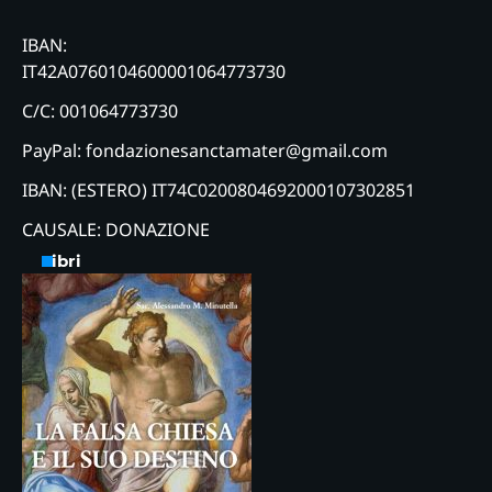
IBAN:
IT42A0760104600001064773730
C/C: 001064773730
PayPal: fondazionesanctamater@gmail.com
IBAN: (ESTERO) IT74C0200804692000107302851
CAUSALE: DONAZIONE
Libri