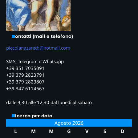
Contatti (mail e telefono)
piccolanazareth@hotmail.com
SMS, Telegram e Whatsapp
+39 351 7035091
+39 379 2823791
+39 379 2823807
+39 347 6114667
dalle 9,30 alle 12,30 dal lunedì al sabato
Ricerca per data
Agosto 2026
L
M
M
G
V
S
D