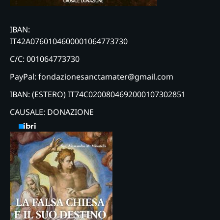
IBAN:
IT42A0760104600001064773730
C/C: 001064773730
PayPal: fondazionesanctamater@gmail.com
IBAN: (ESTERO) IT74C0200804692000107302851
CAUSALE: DONAZIONE
Libri