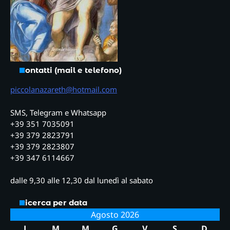
Contatti (mail e telefono)
piccolanazareth@hotmail.com
SMS, Telegram e Whatsapp
+39 351 7035091
+39 379 2823791
+39 379 2823807
+39 347 6114667
dalle 9,30 alle 12,30 dal lunedì al sabato
Ricerca per data
Agosto 2026
L
M
M
G
V
S
D