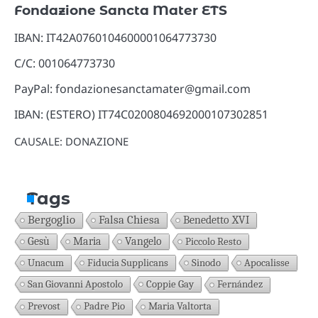
Fondazione Sancta Mater ETS
IBAN: IT42A0760104600001064773730
C/C: 001064773730
PayPal: fondazionesanctamater@gmail.com
IBAN: (ESTERO) IT74C0200804692000107302851
CAUSALE: DONAZIONE
Tags
Bergoglio
Falsa Chiesa
Benedetto XVI
Gesù
Maria
Vangelo
Piccolo Resto
Unacum
Fiducia Supplicans
Sinodo
Apocalisse
San Giovanni Apostolo
Coppie Gay
Fernández
Prevost
Padre Pio
Maria Valtorta