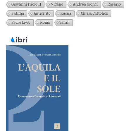
Giovanni Paolo II
Viganò
Andrea Cionci
Rosario
Fatima
Anticristo
Russia
Chiesa Cattolica
Padre Livio
Roma
Sarah
Libri