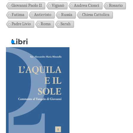
Giovanni Paolo II
Viganò
Andrea Cionci
Rosario
Fatima
Anticristo
Russia
Chiesa Cattolica
Padre Livio
Roma
Sarah
Libri