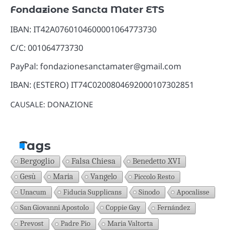
Fondazione Sancta Mater ETS
IBAN: IT42A0760104600001064773730
C/C: 001064773730
PayPal: fondazionesanctamater@gmail.com
IBAN: (ESTERO) IT74C0200804692000107302851
CAUSALE: DONAZIONE
Tags
Bergoglio
Falsa Chiesa
Benedetto XVI
Gesù
Maria
Vangelo
Piccolo Resto
Unacum
Fiducia Supplicans
Sinodo
Apocalisse
San Giovanni Apostolo
Coppie Gay
Fernández
Prevost
Padre Pio
Maria Valtorta