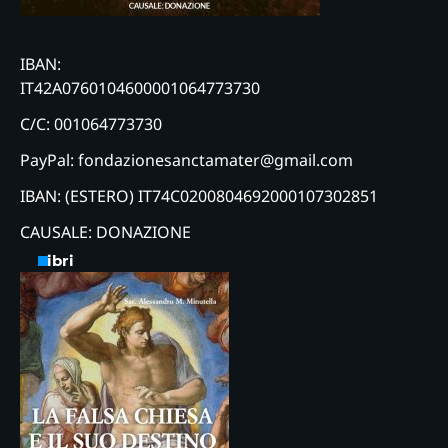
IBAN:
IT42A0760104600001064773730
C/C: 001064773730
PayPal: fondazionesanctamater@gmail.com
IBAN: (ESTERO) IT74C0200804692000107302851
CAUSALE: DONAZIONE
Libri