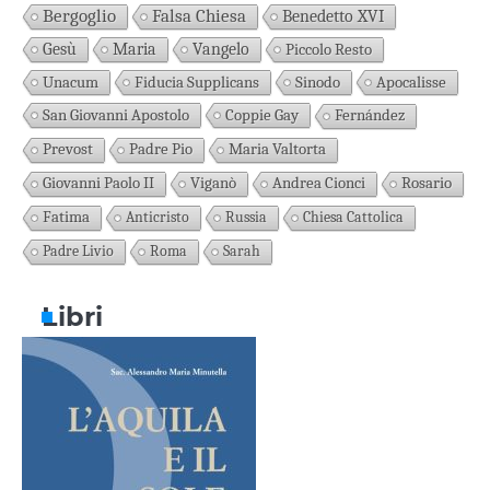
Bergoglio
Falsa Chiesa
Benedetto XVI
Gesù
Maria
Vangelo
Piccolo Resto
Unacum
Fiducia Supplicans
Sinodo
Apocalisse
San Giovanni Apostolo
Coppie Gay
Fernández
Prevost
Padre Pio
Maria Valtorta
Giovanni Paolo II
Viganò
Andrea Cionci
Rosario
Fatima
Anticristo
Russia
Chiesa Cattolica
Padre Livio
Roma
Sarah
Libri