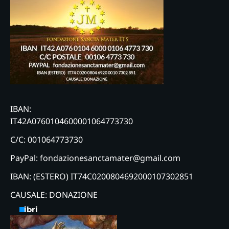
IBAN:
IT42A0760104600001064773730
C/C: 001064773730
PayPal: fondazionesanctamater@gmail.com
IBAN: (ESTERO) IT74C0200804692000107302851
CAUSALE: DONAZIONE
Libri