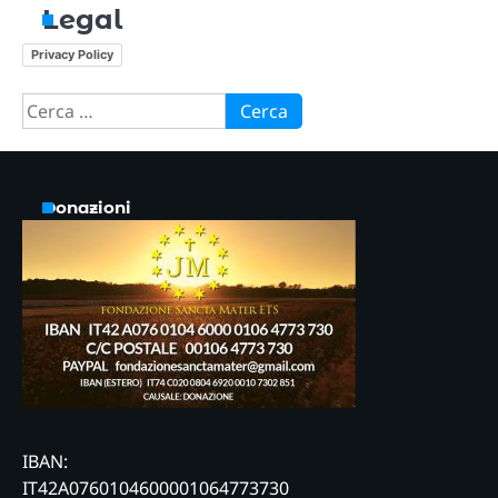
Legal
Privacy Policy
Ricerca
per:
Donazioni
IBAN:
IT42A0760104600001064773730