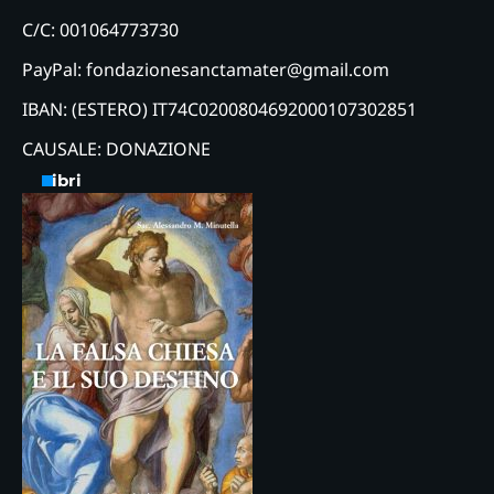
C/C: 001064773730
PayPal: fondazionesanctamater@gmail.com
IBAN: (ESTERO) IT74C0200804692000107302851
CAUSALE: DONAZIONE
Libri