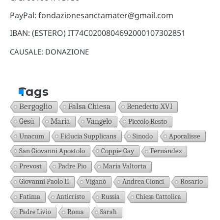
PayPal: fondazionesanctamater@gmail.com
IBAN: (ESTERO) IT74C0200804692000107302851
CAUSALE: DONAZIONE
Tags
Bergoglio
Falsa Chiesa
Benedetto XVI
Gesù
Maria
Vangelo
Piccolo Resto
Unacum
Fiducia Supplicans
Sinodo
Apocalisse
San Giovanni Apostolo
Coppie Gay
Fernández
Prevost
Padre Pio
Maria Valtorta
Giovanni Paolo II
Viganò
Andrea Cionci
Rosario
Fatima
Anticristo
Russia
Chiesa Cattolica
Padre Livio
Roma
Sarah