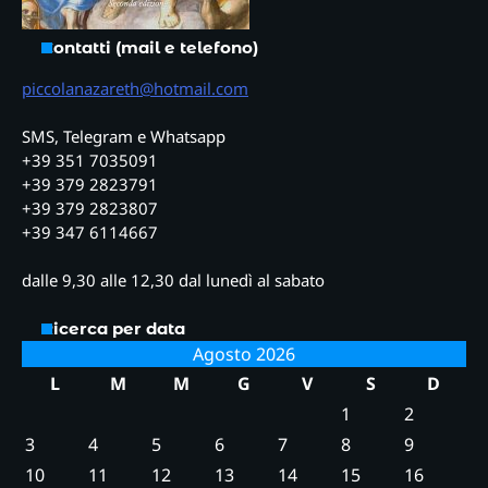
Contatti (mail e telefono)
piccolanazareth@hotmail.com
SMS, Telegram e Whatsapp
+39 351 7035091
+39 379 2823791
+39 379 2823807
+39 347 6114667
dalle 9,30 alle 12,30 dal lunedì al sabato
Ricerca per data
Agosto 2026
L
M
M
G
V
S
D
1
2
3
4
5
6
7
8
9
10
11
12
13
14
15
16