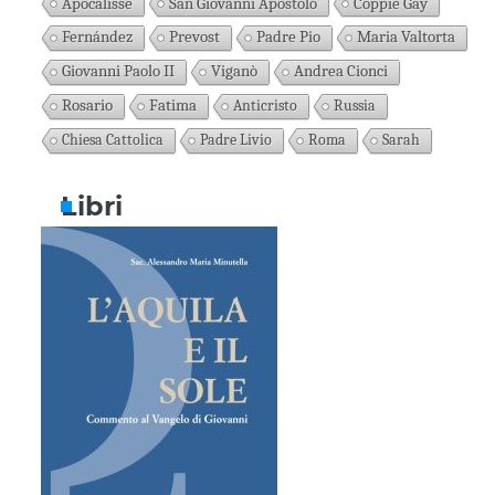
Apocalisse
San Giovanni Apostolo
Coppie Gay
Fernández
Prevost
Padre Pio
Maria Valtorta
Giovanni Paolo II
Viganò
Andrea Cionci
Rosario
Fatima
Anticristo
Russia
Chiesa Cattolica
Padre Livio
Roma
Sarah
Libri