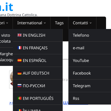
.it
sana Dottrina Cattolica.
bri
International
Tags
Contatti
 visto
IN ENGLISH
Telefono
colata
EN FRANÇAIS
e-mail
WEBRADIO
Margherita
00:00:00
Alacoque
EN ESPAÑOL
YouTube
AUF DEUTSCH
Facebook
Don Minutella
Radio Domina Nostra
ПО-РУССКИ
Telegram
Radio Domina Nostra
Buy this album
EM PORTUGUÊS
Rss
>>> LINK DIRETTO ALLA WEBRADIO