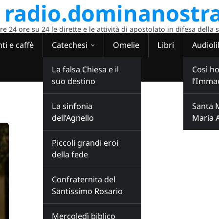
radio.dominanostra
 24 ore su 24 le dirette e le attività di apostolato in difesa della 
ti e caffè
Catechesi
Omelie
Libri
Audioli
La falsa Chiesa e il
Così ho
suo destino
l’Imma
La sinfonia
Santa 
dell’Agnello
Maria 
Piccoli grandi eroi
della fede
Confraternita del
Santissimo Rosario
Mercoledì biblico