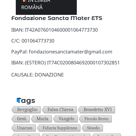
ÎN LIMBA
Donazioni
ROMÂNĂ
Fondazione Sancta Mater ETS
IBAN: IT42A0760104600001064773730
C/C: 001064773730
PayPal: fondazionesanctamater@gmail.com
IBAN: (ESTERO) IT74C0200804692000107302851
CAUSALE: DONAZIONE
Tags
Bergoglio
Falsa Chiesa
Benedetto XVI
Gesù
Maria
Vangelo
Piccolo Resto
Unacum
Fiducia Supplicans
Sinodo