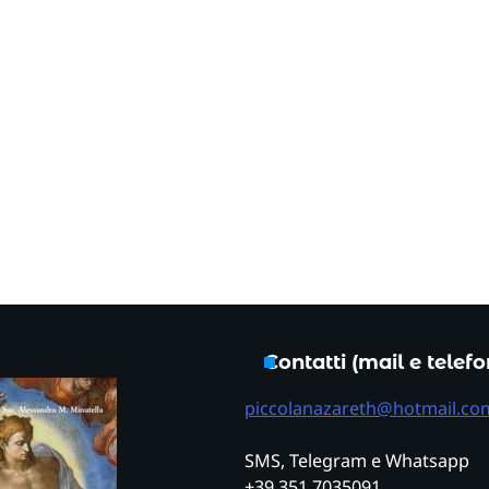
Contatti (mail e telef
piccolanazareth@hotmail.co
SMS, Telegram e Whatsapp
+39 351 7035091