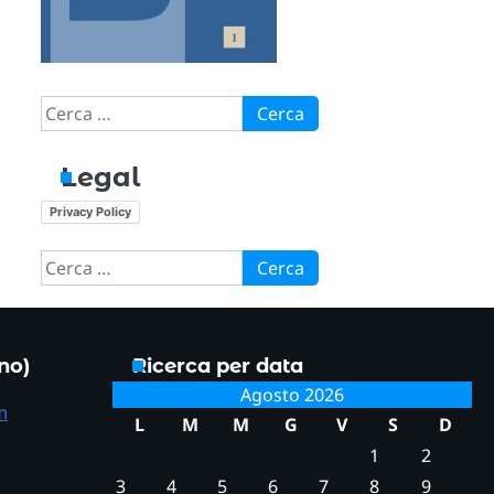
Ricerca
per:
Legal
Privacy Policy
Ricerca
per:
ono)
Ricerca per data
Agosto 2026
m
L
M
M
G
V
S
D
1
2
3
4
5
6
7
8
9