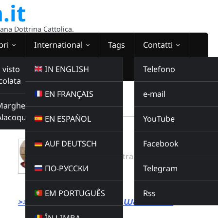
.it
sana Dottrina Cattolica.
bri
International
Tags
Contatti
 visto
IN ENGLISH
Telefono
colata
EN FRANÇAIS
e-mail
WEBRADIO
Margherita
00:00:00
Alacoque
EN ESPAÑOL
YouTube
AUF DEUTSCH
Facebook
Don Minutella
Radio Domina Nostra
ПО-РУССКИ
Telegram
Radio Domina Nostra
Buy this album
EM PORTUGUÊS
Rss
>>> LINK DIRETTO ALLA WEBRADIO