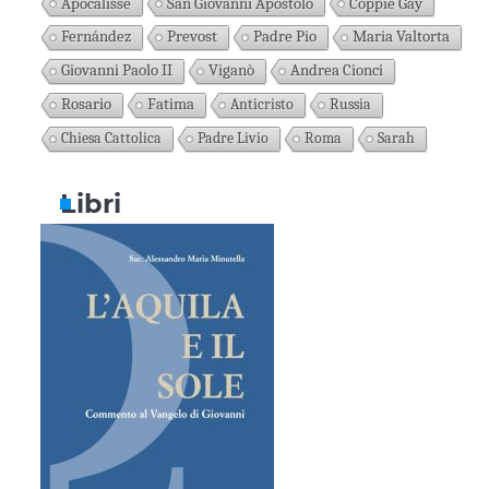
Apocalisse
San Giovanni Apostolo
Coppie Gay
Fernández
Prevost
Padre Pio
Maria Valtorta
Giovanni Paolo II
Viganò
Andrea Cionci
Rosario
Fatima
Anticristo
Russia
Chiesa Cattolica
Padre Livio
Roma
Sarah
Libri