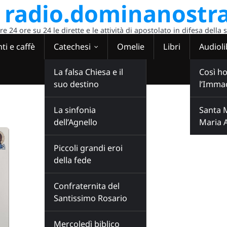
radio.dominanostra
 24 ore su 24 le dirette e le attività di apostolato in difesa della 
ti e caffè
Catechesi
Omelie
Libri
Audioli
La falsa Chiesa e il
Così ho
suo destino
l’Imma
La sinfonia
Santa 
dell’Agnello
Maria 
Piccoli grandi eroi
della fede
Confraternita del
Santissimo Rosario
Mercoledì biblico