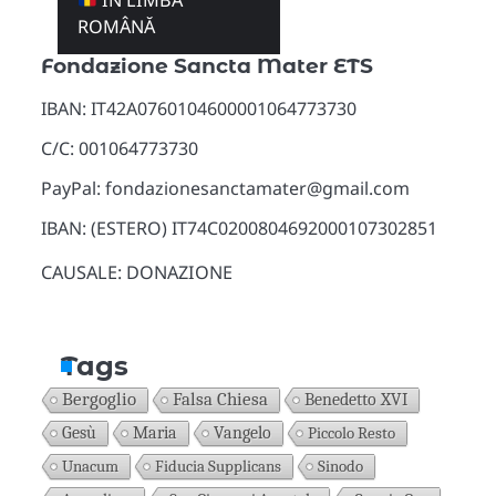
ÎN LIMBA
Donazioni
ROMÂNĂ
Fondazione Sancta Mater ETS
IBAN: IT42A0760104600001064773730
C/C: 001064773730
PayPal: fondazionesanctamater@gmail.com
IBAN: (ESTERO) IT74C0200804692000107302851
CAUSALE: DONAZIONE
Tags
Bergoglio
Falsa Chiesa
Benedetto XVI
Gesù
Maria
Vangelo
Piccolo Resto
Unacum
Fiducia Supplicans
Sinodo