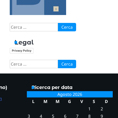
Ricerca
per:
Legal
Privacy Policy
Ricerca
per:
ono)
Ricerca per data
Agosto 2026
m
L
M
M
G
V
S
D
1
2
3
4
5
6
7
8
9