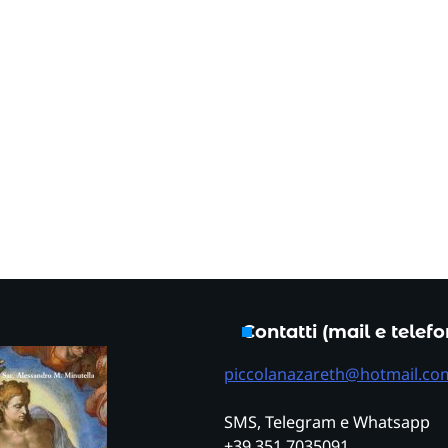
Contatti (mail e telef
piccolanazareth@hotmail.co
SMS, Telegram e Whatsapp
+39 351 7035091