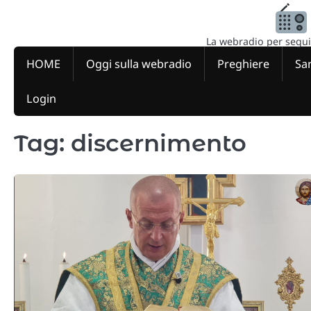
Skip
to
content
La webradio per seguire
HOME
Oggi sulla webradio
Preghiere
San
Login
Tag:
discernimento