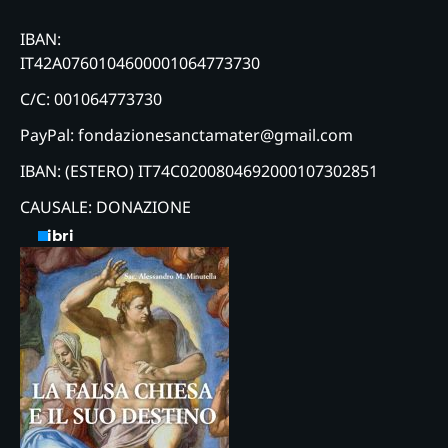
IBAN:
IT42A0760104600001064773730
C/C: 001064773730
PayPal: fondazionesanctamater@gmail.com
IBAN: (ESTERO) IT74C0200804692000107302851
CAUSALE: DONAZIONE
Libri