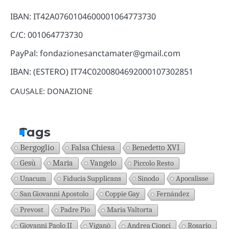
IBAN: IT42A0760104600001064773730
C/C: 001064773730
PayPal: fondazionesanctamater@gmail.com
IBAN: (ESTERO) IT74C0200804692000107302851
CAUSALE: DONAZIONE
Tags
Bergoglio
Falsa Chiesa
Benedetto XVI
Gesù
Maria
Vangelo
Piccolo Resto
Unacum
Fiducia Supplicans
Sinodo
Apocalisse
San Giovanni Apostolo
Coppie Gay
Fernández
Prevost
Padre Pio
Maria Valtorta
Giovanni Paolo II
Viganò
Andrea Cionci
Rosario