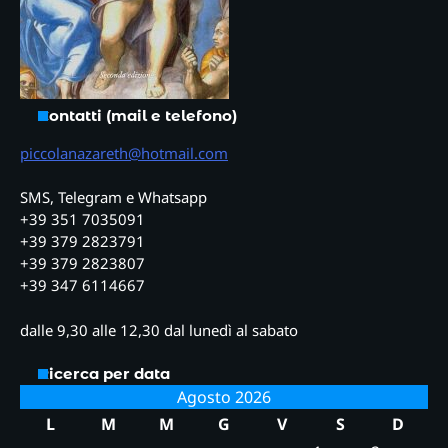
Contatti (mail e telefono)
piccolanazareth@hotmail.com
SMS, Telegram e Whatsapp
+39 351 7035091
+39 379 2823791
+39 379 2823807
+39 347 6114667
dalle 9,30 alle 12,30 dal lunedì al sabato
Ricerca per data
Agosto 2026
L
M
M
G
V
S
D