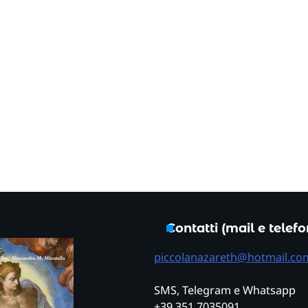
Contatti (mail e telef
piccolanazareth@hotmail.co
SMS, Telegram e Whatsapp
+39 351 7035091