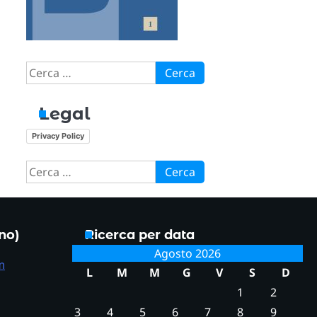
Ricerca
per:
Legal
Privacy Policy
Ricerca
per:
ono)
Ricerca per data
Agosto 2026
m
L
M
M
G
V
S
D
1
2
3
4
5
6
7
8
9