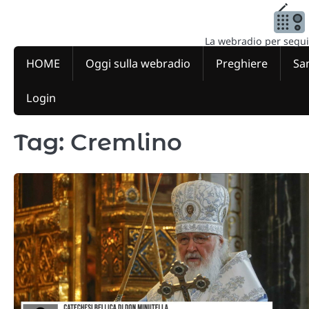
Skip
to
content
La webradio per seguire
HOME
Oggi sulla webradio
Preghiere
San
Login
Tag:
Cremlino