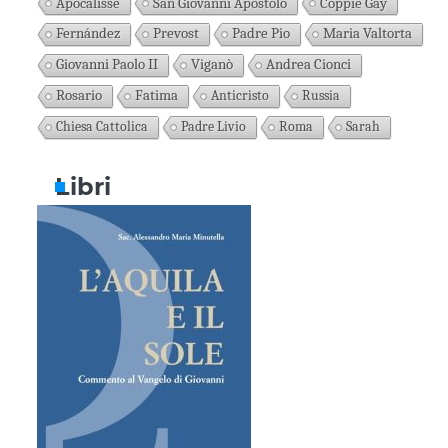
Apocalisse
San Giovanni Apostolo
Coppie Gay
Fernández
Prevost
Padre Pio
Maria Valtorta
Giovanni Paolo II
Viganò
Andrea Cionci
Rosario
Fatima
Anticristo
Russia
Chiesa Cattolica
Padre Livio
Roma
Sarah
Libri