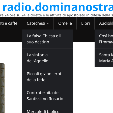
radio.dominanostra
 24 ore su 24 le dirette e le attività di apostolato in difesa della 
ti e caffè
Catechesi
Omelie
Libri
Audioli
La falsa Chiesa e il
Così ho
suo destino
l’Imma
La sinfonia
Santa 
dell’Agnello
Maria 
Piccoli grandi eroi
della fede
Confraternita del
Santissimo Rosario
Mercoledì biblico