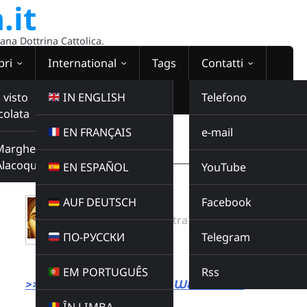
.it
sana Dottrina Cattolica.
bri
International
Tags
Contatti
 visto
IN ENGLISH
Telefono
colata
EN FRANÇAIS
e-mail
WEBRADIO
Margherita
00:00:00
Alacoque
EN ESPAÑOL
YouTube
AUF DEUTSCH
Facebook
FLOS CARMELI
Radio Domina Nostra
ПО-РУССКИ
Telegram
MUSICA
Buy this album
EM PORTUGUÊS
Rss
>>> LINK DIRETTO ALLA WEBRADIO