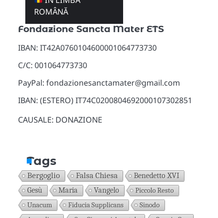
ÎN LIMBA
Donazioni
ROMÂNĂ
Fondazione Sancta Mater ETS
IBAN: IT42A0760104600001064773730
C/C: 001064773730
PayPal: fondazionesanctamater@gmail.com
IBAN: (ESTERO) IT74C0200804692000107302851
CAUSALE: DONAZIONE
Tags
Bergoglio
Falsa Chiesa
Benedetto XVI
Gesù
Maria
Vangelo
Piccolo Resto
Unacum
Fiducia Supplicans
Sinodo