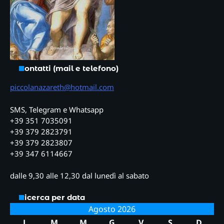
Contatti (mail e telefono)
piccolanazareth@hotmail.com
SMS, Telegram e Whatsapp
+39 351 7035091
+39 379 2823791
+39 379 2823807
+39 347 6114667
dalle 9,30 alle 12,30 dal lunedì al sabato
Ricerca per data
Agosto 2026
L
M
M
G
V
S
D