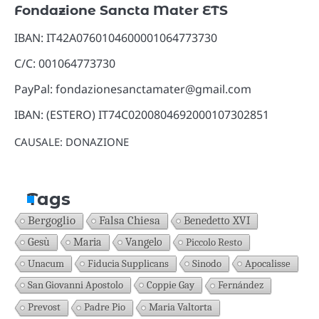
Fondazione Sancta Mater ETS
IBAN: IT42A0760104600001064773730
C/C: 001064773730
PayPal: fondazionesanctamater@gmail.com
IBAN: (ESTERO) IT74C0200804692000107302851
CAUSALE: DONAZIONE
Tags
Bergoglio
Falsa Chiesa
Benedetto XVI
Gesù
Maria
Vangelo
Piccolo Resto
Unacum
Fiducia Supplicans
Sinodo
Apocalisse
San Giovanni Apostolo
Coppie Gay
Fernández
Prevost
Padre Pio
Maria Valtorta