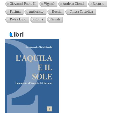
Giovanni Paolo II
Viganò
Andrea Cionci
Rosario
Fatima
Anticristo
Russia
Chiesa Cattolica
Padre Livio
Roma
Sarah
Libri