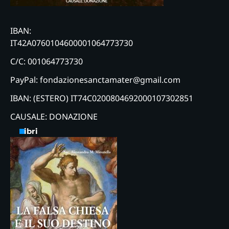
IBAN:
IT42A0760104600001064773730
C/C: 001064773730
PayPal: fondazionesanctamater@gmail.com
IBAN: (ESTERO) IT74C0200804692000107302851
CAUSALE: DONAZIONE
Libri