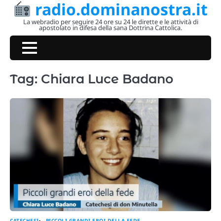
radio.dominanostra.it
Skip
to
La webradio per seguire 24 ore su 24 le dirette e le attività di
apostolato in difesa della sana Dottrina Cattolica.
content
Tag:
Chiara Luce Badano
CATECHESI
PICCOLI GRANDI EROI DELLA FEDE