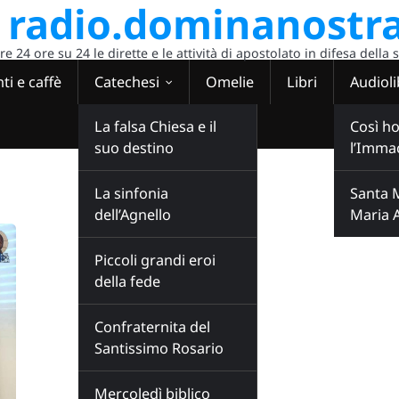
radio.dominanostra
 24 ore su 24 le dirette e le attività di apostolato in difesa della 
ti e caffè
Catechesi
Omelie
Libri
Audioli
La falsa Chiesa e il
Così ho
suo destino
l’Imma
La sinfonia
Santa 
dell’Agnello
Maria 
Piccoli grandi eroi
della fede
Confraternita del
Santissimo Rosario
Mercoledì biblico