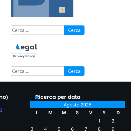
Ricerca
per:
Legal
Privacy Policy
Ricerca
per:
ono)
Ricerca per data
Agosto 2026
m
L
M
M
G
V
S
D
1
2
3
4
5
6
7
8
9