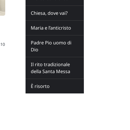
Chiesa, dove vai?
Maria e l’anticristo
Padre Pio uomo di
410
Dio
Il rito tradizionale
della Santa Messa
È risorto