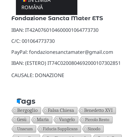
ÎN LIMBA
Donazioni
ROMÂNĂ
Fondazione Sancta Mater ETS
IBAN: IT42A0760104600001064773730
C/C: 001064773730
PayPal: fondazionesanctamater@gmail.com
IBAN: (ESTERO) IT74C0200804692000107302851
CAUSALE: DONAZIONE
Tags
Bergoglio
Falsa Chiesa
Benedetto XVI
Gesù
Maria
Vangelo
Piccolo Resto
Unacum
Fiducia Supplicans
Sinodo