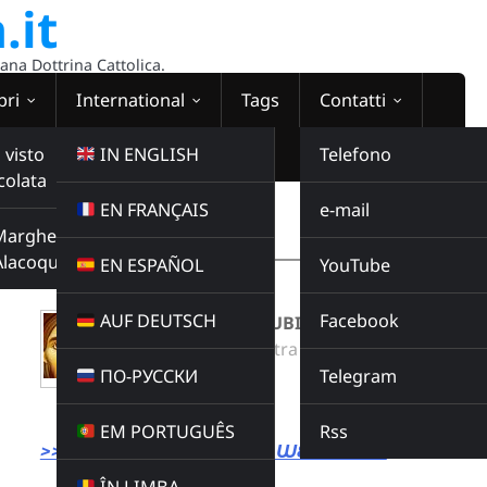
.it
sana Dottrina Cattolica.
bri
International
Tags
Contatti
 visto
IN ENGLISH
Telefono
colata
EN FRANÇAIS
e-mail
WEBRADIO
Margherita
00:00:00
Alacoque
EN ESPAÑOL
YouTube
AUF DEUTSCH
Facebook
LA CREAZIONE GIUBILI
Radio Domina Nostra
ПО-РУССКИ
Telegram
MUSICA
Buy this album
EM PORTUGUÊS
Rss
>>> LINK DIRETTO ALLA WEBRADIO