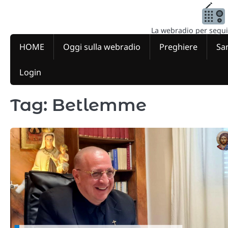
Skip
to
content
La webradio per seguire
HOME
Oggi sulla webradio
Preghiere
San
Login
Tag:
Betlemme