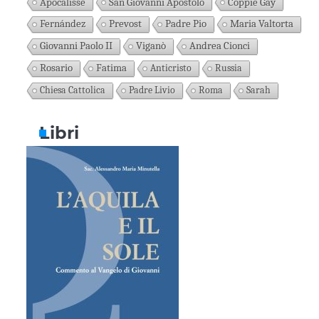
Apocalisse
San Giovanni Apostolo
Coppie Gay
Fernández
Prevost
Padre Pio
Maria Valtorta
Giovanni Paolo II
Viganò
Andrea Cionci
Rosario
Fatima
Anticristo
Russia
Chiesa Cattolica
Padre Livio
Roma
Sarah
Libri