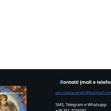
Contatti (mail e telef
piccolanazareth@hotmail.co
SMS, Telegram e Whatsapp
+39 351 7035091