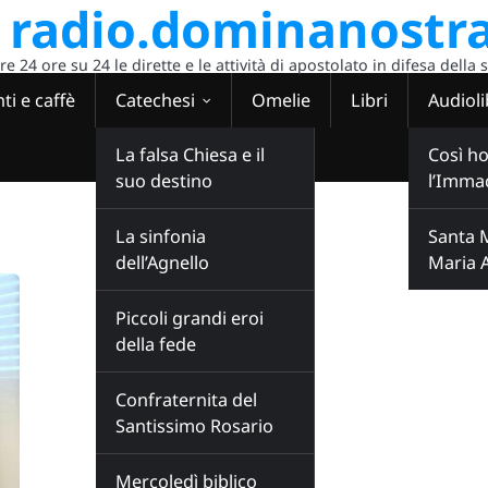
radio.dominanostra
 24 ore su 24 le dirette e le attività di apostolato in difesa della 
ti e caffè
Catechesi
Omelie
Libri
Audioli
La falsa Chiesa e il
Così ho
suo destino
l’Imma
La sinfonia
Santa 
dell’Agnello
Maria 
Piccoli grandi eroi
della fede
Confraternita del
Santissimo Rosario
Mercoledì biblico