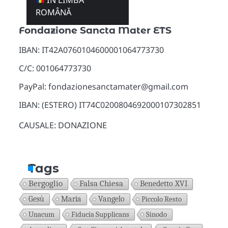
ÎN LIMBA
Donazioni
ROMÂNĂ
Fondazione Sancta Mater ETS
IBAN: IT42A0760104600001064773730
C/C: 001064773730
PayPal: fondazionesanctamater@gmail.com
IBAN: (ESTERO) IT74C0200804692000107302851
CAUSALE: DONAZIONE
Tags
Bergoglio
Falsa Chiesa
Benedetto XVI
Gesù
Maria
Vangelo
Piccolo Resto
Unacum
Fiducia Supplicans
Sinodo