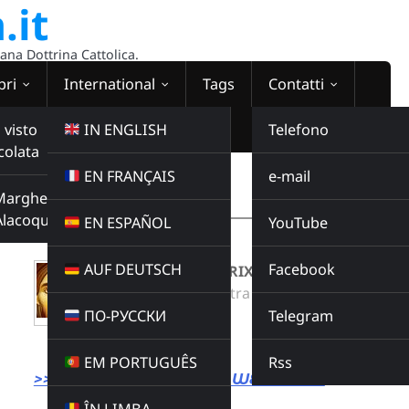
.it
sana Dottrina Cattolica.
bri
International
Tags
Contatti
 visto
IN ENGLISH
Telefono
colata
EN FRANÇAIS
e-mail
WEBRADIO
Margherita
00:00:00
Alacoque
EN ESPAÑOL
YouTube
AUF DEUTSCH
Facebook
VIRGO DEI GENETRIX
Radio Domina Nostra
ПО-РУССКИ
Telegram
MUSICA
Buy this album
EM PORTUGUÊS
Rss
>>> LINK DIRETTO ALLA WEBRADIO