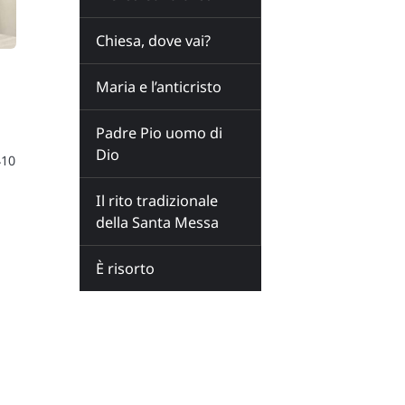
Chiesa, dove vai?
Maria e l’anticristo
Padre Pio uomo di
Dio
410
Il rito tradizionale
della Santa Messa
È risorto