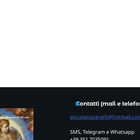
Contatti (mail e telef
piccolanazareth@hotmail.co
SMS, Telegram e Whatsapp
+39 351 7035091