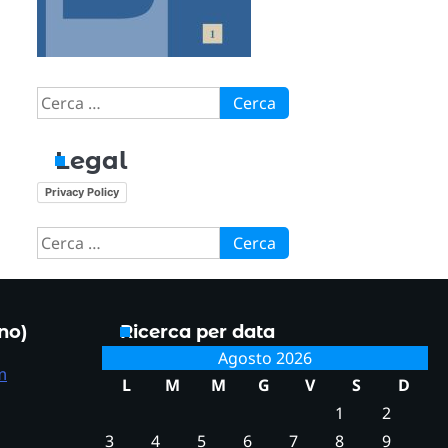
Ricerca
per:
Legal
Privacy Policy
Ricerca
per:
ono)
Ricerca per data
Agosto 2026
m
L
M
M
G
V
S
D
1
2
3
4
5
6
7
8
9