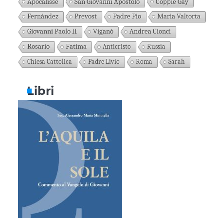
Apocalisse
San Giovanni Apostolo
Coppie Gay
Fernández
Prevost
Padre Pio
Maria Valtorta
Giovanni Paolo II
Viganò
Andrea Cionci
Rosario
Fatima
Anticristo
Russia
Chiesa Cattolica
Padre Livio
Roma
Sarah
Libri