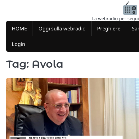
Skip
to
content
La webradio per seguire
HOME
Oggi sulla webradio
Preghiere
San
Login
Tag:
Avola