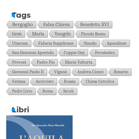
Tags
Bergoglio
Falsa Chiesa
Benedetto XVI
Gesù
Maria
Vangelo
Piccolo Resto
Unacum
Fiducia Supplicans
Sinodo
Apocalisse
San Giovanni Apostolo
Coppie Gay
Fernández
Prevost
Padre Pio
Maria Valtorta
Giovanni Paolo II
Viganò
Andrea Cionci
Rosario
Fatima
Anticristo
Russia
Chiesa Cattolica
Padre Livio
Roma
Sarah
Libri