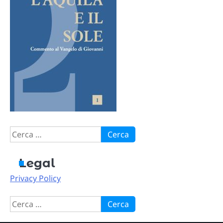
Ricerca
per:
Legal
Privacy Policy
Ricerca
per: