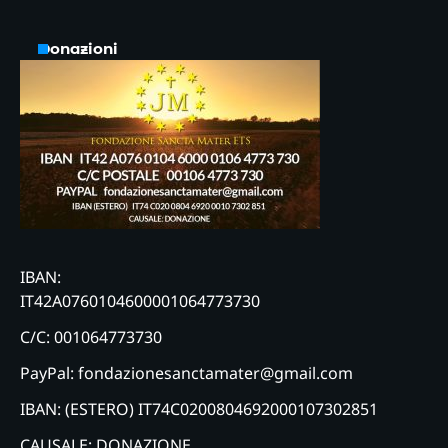
Donazioni
IBAN:
IT42A0760104600001064773730
C/C: 001064773730
PayPal: fondazionesanctamater@gmail.com
IBAN: (ESTERO) IT74C0200804692000107302851
CAUSALE: DONAZIONE