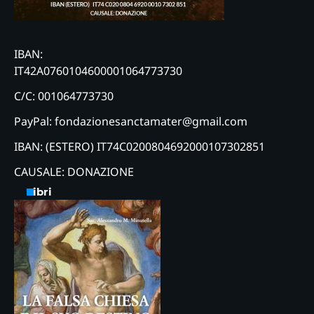
IBAN:
IT42A0760104600001064773730
C/C: 001064773730
PayPal: fondazionesanctamater@gmail.com
IBAN: (ESTERO) IT74C0200804692000107302851
CAUSALE: DONAZIONE
Libri