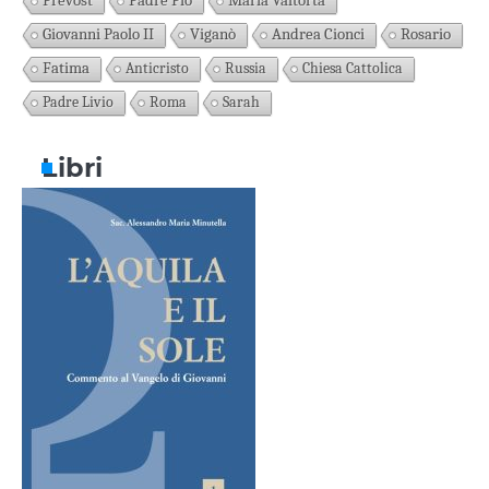
Prevost
Padre Pio
Maria Valtorta
Giovanni Paolo II
Viganò
Andrea Cionci
Rosario
Fatima
Anticristo
Russia
Chiesa Cattolica
Padre Livio
Roma
Sarah
Libri