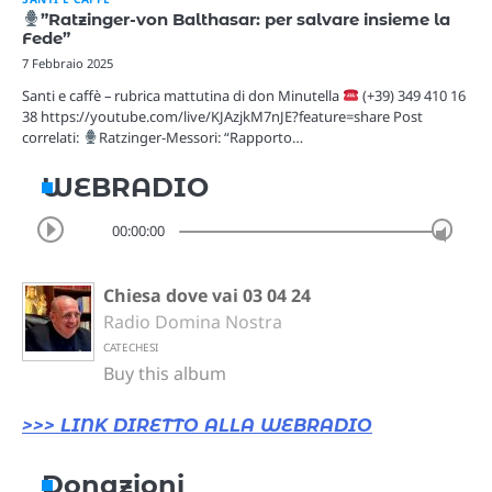
”Ratzinger-von Balthasar: per salvare insieme la
Fede”
7 Febbraio 2025
Santi e caffè – rubrica mattutina di don Minutella
(+39) 349 410 16
38 https://youtube.com/live/KJAzjkM7nJE?feature=share Post
correlati:
Ratzinger-Messori: “Rapporto…
WEBRADIO
00:00:00
Chiesa dove vai 03 04 24
Radio Domina Nostra
CATECHESI
Buy this album
>>> LINK DIRETTO ALLA WEBRADIO
Donazioni