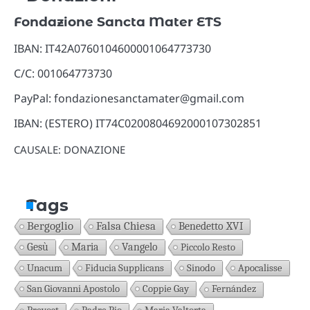
Fondazione Sancta Mater ETS
IBAN: IT42A0760104600001064773730
C/C: 001064773730
PayPal: fondazionesanctamater@gmail.com
IBAN: (ESTERO) IT74C0200804692000107302851
CAUSALE: DONAZIONE
Tags
Bergoglio
Falsa Chiesa
Benedetto XVI
Gesù
Maria
Vangelo
Piccolo Resto
Unacum
Fiducia Supplicans
Sinodo
Apocalisse
San Giovanni Apostolo
Coppie Gay
Fernández