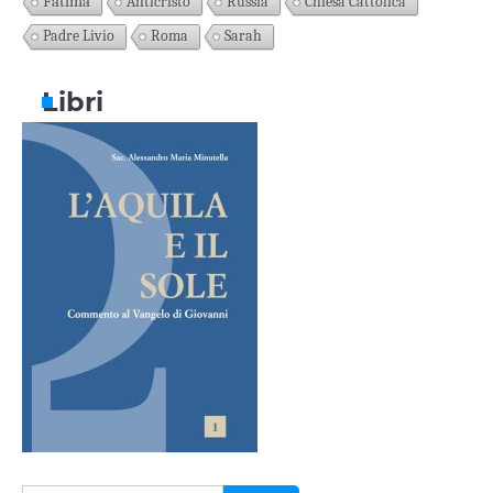
Fatima
Anticristo
Russia
Chiesa Cattolica
Padre Livio
Roma
Sarah
Libri