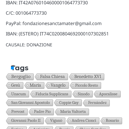
IBAN: IT42A0760104600001064773730
C/C: 001064773730
PayPal: fondazionesanctamater@gmail.com
IBAN: (ESTERO) IT74C0200804692000107302851
CAUSALE: DONAZIONE
Tags
Bergoglio
Falsa Chiesa
Benedetto XVI
Gesù
Maria
Vangelo
Piccolo Resto
Unacum
Fiducia Supplicans
Sinodo
Apocalisse
San Giovanni Apostolo
Coppie Gay
Fernández
Prevost
Padre Pio
Maria Valtorta
Giovanni Paolo II
Viganò
Andrea Cionci
Rosario