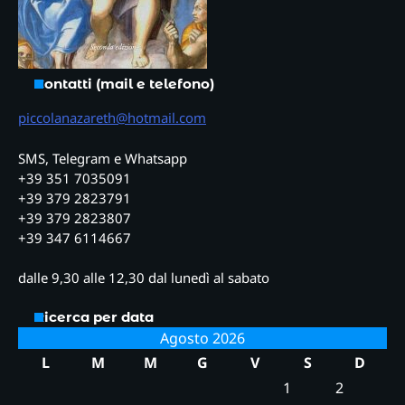
Contatti (mail e telefono)
piccolanazareth@hotmail.com
SMS, Telegram e Whatsapp
+39 351 7035091
+39 379 2823791
+39 379 2823807
+39 347 6114667
dalle 9,30 alle 12,30 dal lunedì al sabato
Ricerca per data
Agosto 2026
L
M
M
G
V
S
D
1
2