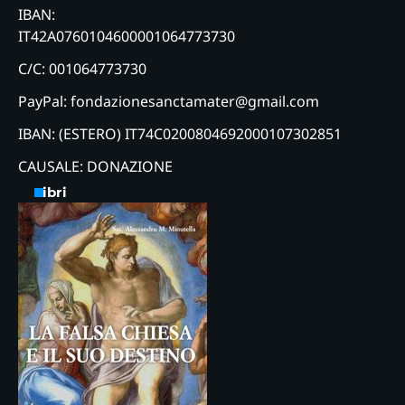
IBAN:
IT42A0760104600001064773730
C/C: 001064773730
PayPal: fondazionesanctamater@gmail.com
IBAN: (ESTERO) IT74C0200804692000107302851
CAUSALE: DONAZIONE
Libri