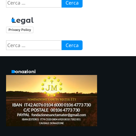
Ricerca
per:
Legal
Privacy Policy
Ricerca
per:
Donazioni