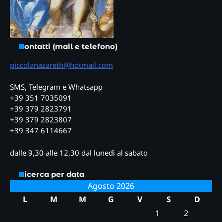
Contatti (mail e telefono)
piccolanazareth@hotmail.com
SMS, Telegram e Whatsapp
+39 351 7035091
+39 379 2823791
+39 379 2823807
+39 347 6114667
dalle 9,30 alle 12,30 dal lunedì al sabato
Ricerca per data
Agosto 2026
L
M
M
G
V
S
D
1
2