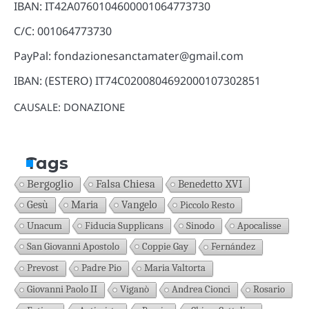
IBAN: IT42A0760104600001064773730
C/C: 001064773730
PayPal: fondazionesanctamater@gmail.com
IBAN: (ESTERO) IT74C0200804692000107302851
CAUSALE: DONAZIONE
Tags
Bergoglio
Falsa Chiesa
Benedetto XVI
Gesù
Maria
Vangelo
Piccolo Resto
Unacum
Fiducia Supplicans
Sinodo
Apocalisse
San Giovanni Apostolo
Coppie Gay
Fernández
Prevost
Padre Pio
Maria Valtorta
Giovanni Paolo II
Viganò
Andrea Cionci
Rosario