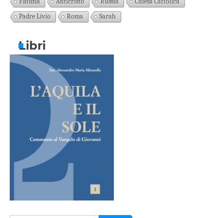
Fatima
Anticristo
Russia
Chiesa Cattolica
Padre Livio
Roma
Sarah
Libri