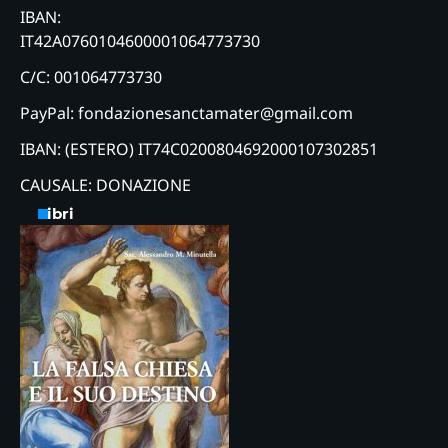
IBAN:
IT42A0760104600001064773730
C/C: 001064773730
PayPal: fondazionesanctamater@gmail.com
IBAN: (ESTERO) IT74C0200804692000107302851
CAUSALE: DONAZIONE
Libri