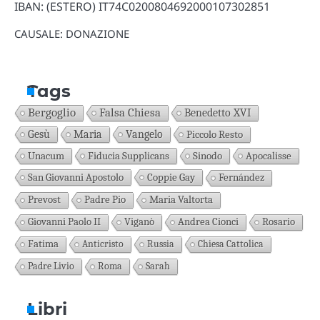
IBAN: (ESTERO) IT74C0200804692000107302851
CAUSALE: DONAZIONE
Tags
Bergoglio
Falsa Chiesa
Benedetto XVI
Gesù
Maria
Vangelo
Piccolo Resto
Unacum
Fiducia Supplicans
Sinodo
Apocalisse
San Giovanni Apostolo
Coppie Gay
Fernández
Prevost
Padre Pio
Maria Valtorta
Giovanni Paolo II
Viganò
Andrea Cionci
Rosario
Fatima
Anticristo
Russia
Chiesa Cattolica
Padre Livio
Roma
Sarah
Libri