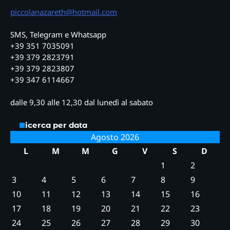
piccolanazareth@hotmail.com
SMS, Telegram e Whatsapp
+39 351 7035091
+39 379 2823791
+39 379 2823807
+39 347 6114667
dalle 9,30 alle 12,30 dal lunedì al sabato
Ricerca per data
Agosto 2026
L
M
M
G
V
S
D
1
2
3
4
5
6
7
8
9
10
11
12
13
14
15
16
17
18
19
20
21
22
23
24
25
26
27
28
29
30