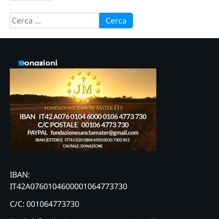
Ricerca
per:
Donazioni
IBAN:
IT42A0760104600001064773730
C/C: 001064773730