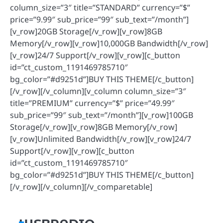
column_size=”3″ title=”STANDARD” currency=”$”
price=”9.99″ sub_price=”99″ sub_text=”/month”]
[v_row]20GB Storage[/v_row][v_row]8GB
Memory[/v_row][v_row]10,000GB Bandwidth[/v_row]
[v_row]24/7 Support[/v_row][v_row][c_button
id=”ct_custom_1191469785710″
bg_color=”#d9251d”]BUY THIS THEME[/c_button]
[/v_row][/v_column][v_column column_size=”3″
title=”PREMIUM” currency=”$” price=”49.99″
sub_price=”99″ sub_text=”/month”][v_row]100GB
Storage[/v_row][v_row]8GB Memory[/v_row]
[v_row]Unlimited Bandwidth[/v_row][v_row]24/7
Support[/v_row][v_row][c_button
id=”ct_custom_1191469785710″
bg_color=”#d9251d”]BUY THIS THEME[/c_button]
[/v_row][/v_column][/v_comparetable]