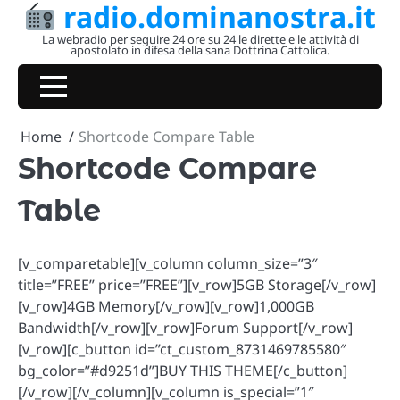
radio.dominanostra.it
Skip
to
La webradio per seguire 24 ore su 24 le dirette e le attività di
apostolato in difesa della sana Dottrina Cattolica.
content
Home
Shortcode Compare Table
Shortcode Compare
Table
[v_comparetable][v_column column_size=”3″
title=”FREE” price=”FREE”][v_row]5GB Storage[/v_row]
[v_row]4GB Memory[/v_row][v_row]1,000GB
Bandwidth[/v_row][v_row]Forum Support[/v_row]
[v_row][c_button id=”ct_custom_8731469785580″
bg_color=”#d9251d”]BUY THIS THEME[/c_button]
[/v_row][/v_column][v_column is_special=”1″