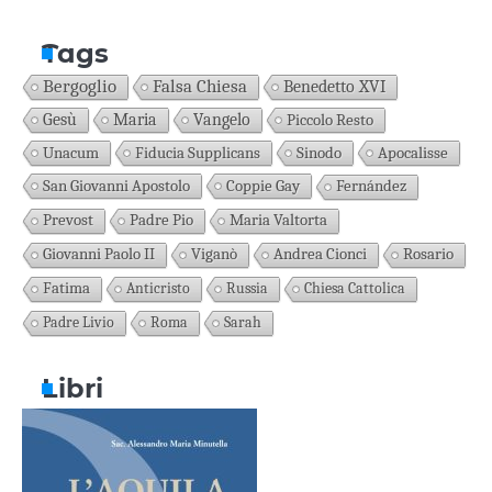
Tags
Bergoglio
Falsa Chiesa
Benedetto XVI
Gesù
Maria
Vangelo
Piccolo Resto
Unacum
Fiducia Supplicans
Sinodo
Apocalisse
San Giovanni Apostolo
Coppie Gay
Fernández
Prevost
Padre Pio
Maria Valtorta
Giovanni Paolo II
Viganò
Andrea Cionci
Rosario
Fatima
Anticristo
Russia
Chiesa Cattolica
Padre Livio
Roma
Sarah
Libri