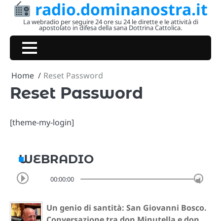
radio.dominanostra.it
Skip
to
La webradio per seguire 24 ore su 24 le dirette e le attività di
apostolato in difesa della sana Dottrina Cattolica.
content
Home
Reset Password
Reset Password
[theme-my-login]
WEBRADIO
00:00:00
Un genio di santità: San Giovanni Bosco.
Conversazione tra don Minutella e don