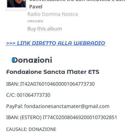
Pavel
Radio Domina Nostra
CATECHESI
Buy this album
>>> LINK DIRETTO ALLA WEBRADIO
Donazioni
Fondazione Sancta Mater ETS
IBAN: IT42A0760104600001064773730
C/C: 001064773730
PayPal: fondazionesanctamater@gmail.com
IBAN: (ESTERO) IT74C0200804692000107302851
CAUSALE: DONAZIONE