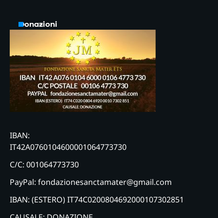
Donazioni
IBAN:
IT42A0760104600001064773730
C/C: 001064773730
PayPal: fondazionesanctamater@gmail.com
IBAN: (ESTERO) IT74C0200804692000107302851
CAUSALE: DONAZIONE